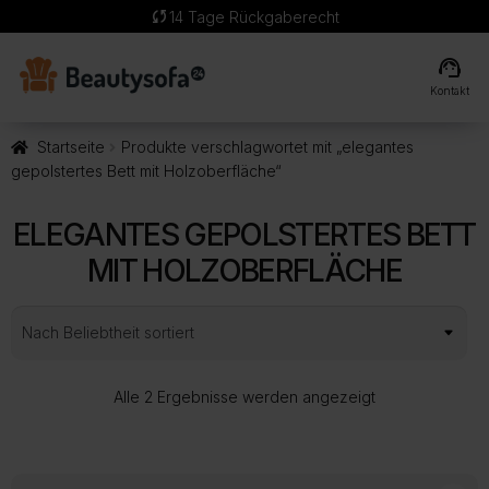
sync
14 Tage Rückgaberecht
support_agent
Kontakt
Startseite
Produkte verschlagwortet mit „elegantes
gepolstertes Bett mit Holzoberfläche“
ELEGANTES GEPOLSTERTES BETT
MIT HOLZOBERFLÄCHE
Nach
Alle 2 Ergebnisse werden angezeigt
Beliebtheit
sortiert