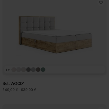
Stoff
Bett WOOD1
Preisspanne:
849,00
€
939,00
€
–
849,00 €
bis
939,00 €