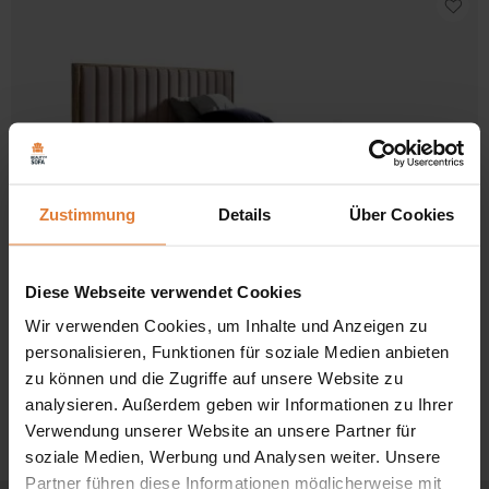
Zustimmung
Details
Über Cookies
Diese Webseite verwendet Cookies
Stoff
Wir verwenden Cookies, um Inhalte und Anzeigen zu
personalisieren, Funktionen für soziale Medien anbieten
Bett WOOD4
zu können und die Zugriffe auf unsere Website zu
Preisspanne:
909,00
€
1009,00
€
–
analysieren. Außerdem geben wir Informationen zu Ihrer
909,00 €
Nach
Alle 2 Ergebnisse werden angezeigt
Verwendung unserer Website an unsere Partner für
bis
Beliebtheit
1009,00 €
soziale Medien, Werbung und Analysen weiter. Unsere
sortiert
Partner führen diese Informationen möglicherweise mit