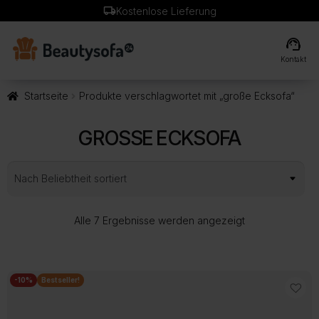
local_shipping
Kostenlose Lieferung
support_agent
Kontakt
Startseite
Produkte verschlagwortet mit „große Ecksofa“
GROSSE ECKSOFA
Nach
Alle 7 Ergebnisse werden angezeigt
Beliebtheit
sortiert
-10%
Bestseller!