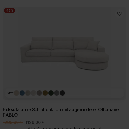
1099,00 €
879,00 €.
-13%
Stoff
Ecksofa ohne Schlaffunktion mit abgerundeter Ottomane
PABLO
Ursprünglicher
Aktueller
1299,00
€
1129,00
€
Preis
Preis
Nach
Alle 7 Ergebnisse werden angezeigt