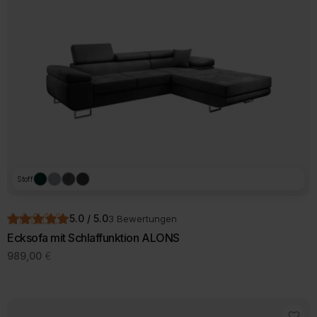
auf.
Die
Optionen
können
auf
der
Produktseite
gewählt
werden
Stoff
5.0 / 5.0
3 Bewertungen
Ecksofa mit Schlaffunktion ALONS
989,00
€