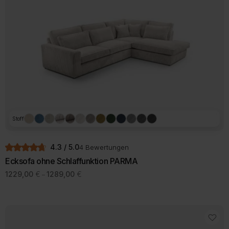
Stoff
4.3 / 5.0
4 Bewertungen
Ecksofa ohne Schlaffunktion PARMA
Preisspanne:
1229,00
€
1289,00
€
–
1229,00 €
Dieses
bis
Produkt
1289,00 €
weist
mehrere
Varianten