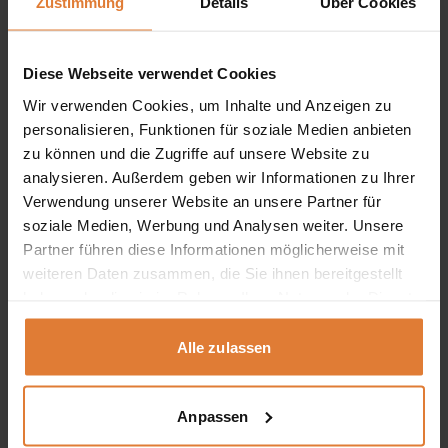
mehrere
Zustimmung
Details
Über Cookies
-8%
Varianten
auf.
Die
Diese Webseite verwendet Cookies
Optionen
können
Wir verwenden Cookies, um Inhalte und Anzeigen zu
auf
der
personalisieren, Funktionen für soziale Medien anbieten
Produktseite
zu können und die Zugriffe auf unsere Website zu
gewählt
analysieren. Außerdem geben wir Informationen zu Ihrer
werden
Verwendung unserer Website an unsere Partner für
soziale Medien, Werbung und Analysen weiter. Unsere
Partner führen diese Informationen möglicherweise mit
weiteren Daten zusammen, die Sie ihnen bereitgestellt
Stoff
haben oder die sie im Rahmen Ihrer Nutzung der Dienste
gesammelt haben.
4.9 / 5.0
20 Bewertungen
Alle zulassen
Ecksofa mit Schlaffunktion GUSTAW
Ursprünglicher
Aktueller
869,00
€
799,00
€
Preis
Preis
Anpassen
Dieses
war:
ist:
Produkt