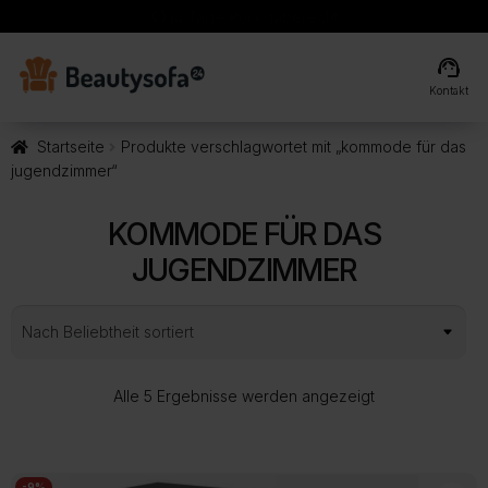
local_shipping
Kostenlose Lieferung
support_agent
Kontakt
Startseite
Produkte verschlagwortet mit „kommode für das
jugendzimmer“
KOMMODE FÜR DAS
JUGENDZIMMER
Nach
Alle 5 Ergebnisse werden angezeigt
Beliebtheit
sortiert
-9%