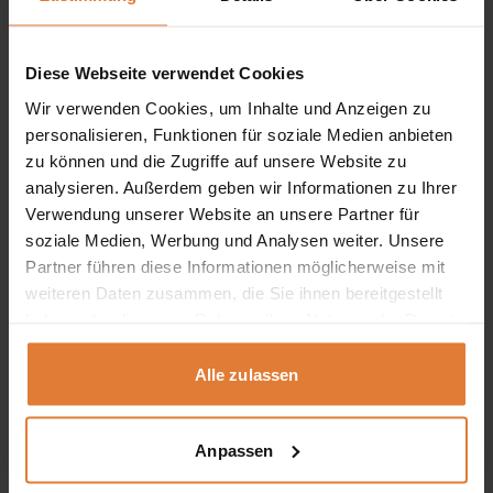
mehrere
-21%
Varianten
auf.
Diese Webseite verwendet Cookies
Die
Optionen
Wir verwenden Cookies, um Inhalte und Anzeigen zu
können
personalisieren, Funktionen für soziale Medien anbieten
auf
der
zu können und die Zugriffe auf unsere Website zu
Produktseite
analysieren. Außerdem geben wir Informationen zu Ihrer
gewählt
Verwendung unserer Website an unsere Partner für
werden
soziale Medien, Werbung und Analysen weiter. Unsere
Partner führen diese Informationen möglicherweise mit
weiteren Daten zusammen, die Sie ihnen bereitgestellt
haben oder die sie im Rahmen Ihrer Nutzung der Dienste
Farbe
gesammelt haben.
Alle zulassen
Kommode mit 2 Türen und 2 Schubladen ALEX
Ursprünglicher
Aktueller
339,00
€
269,00
€
Preis
Preis
Dieses
Anpassen
war:
ist:
Produkt
339,00 €
269,00 €.
weist