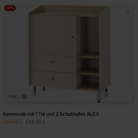
-17%
Farbe
Kommode mit 1 Tür und 2 Schubladen ALEX
Ursprünglicher
Aktueller
299,00
€
249,00
€
Preis
Preis
Dieses
war:
ist:
Produkt
299,00 €
249,00 €.