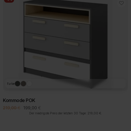
Farbe
Kommode POK
Ursprünglicher
Aktueller
219,00
€
199,00
€
Preis
Preis
Der niedrigste Preis der letzten 30 Tage:
219,00
€
.
war:
ist:
219,00 €
199,00 €.