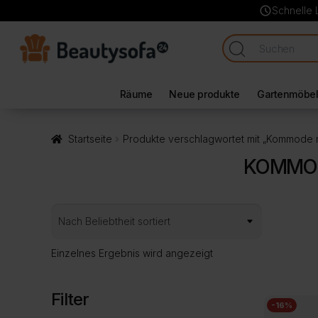
schedule
Schnelle 
Räume
Neue produkte
Gartenmöbe
Startseite
Produkte verschlagwortet mit „Kommode m
KOMMOD
Einzelnes Ergebnis wird angezeigt
Filter
-16%