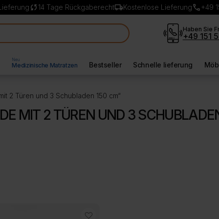
sync
local_shipping
call
Lieferung
14 Tage Rückgaberecht
Kostenlose Lieferung
+49 1
Haben Sie F
+49 151 5
Neu
l
Bestseller
Schnelle lieferung
Möbe
Medizinische Matratzen
it 2 Türen und 3 Schubladen 150 cm“
E MIT 2 TÜREN UND 3 SCHUBLADEN