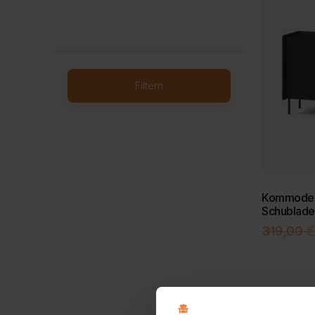
Filtern
Kommode m
Schublade
319,00
€