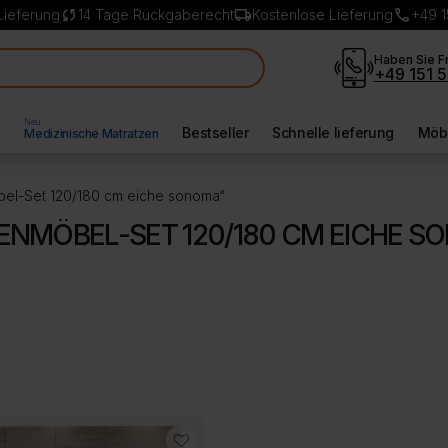
sync
local_shipping
call
Lieferung
14 Tage Rückgaberecht
Kostenlose Lieferung
+49 1
Haben Sie F
+49 151 5
Neu
l
Bestseller
Schnelle lieferung
Möbe
Medizinische Matratzen
bel-Set 120/180 cm eiche sonoma“
NMÖBEL-SET 120/180 CM EICHE 