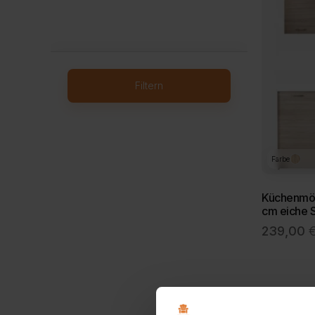
Filtern
Farbe
Küchenmö
cm eiche
239,00