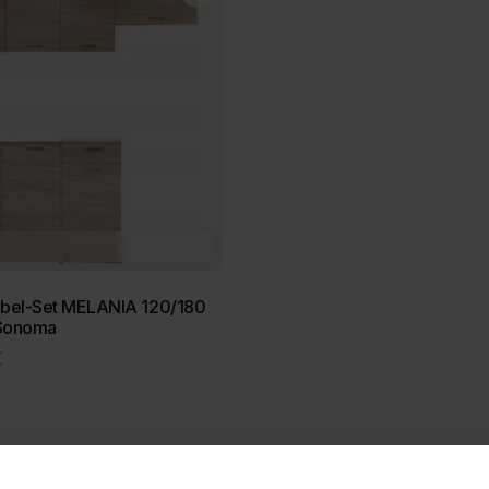
bel-Set MELANIA 120/180
 Sonoma
€