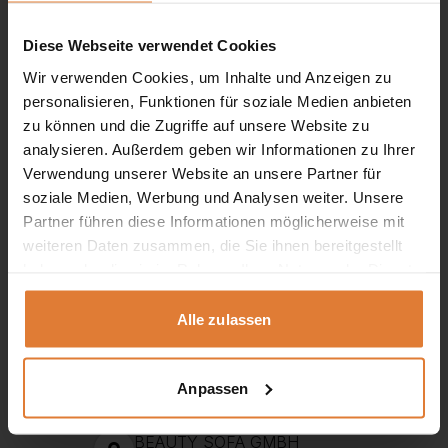
Diese Webseite verwendet Cookies
Wir verwenden Cookies, um Inhalte und Anzeigen zu
personalisieren, Funktionen für soziale Medien anbieten
zu können und die Zugriffe auf unsere Website zu
analysieren. Außerdem geben wir Informationen zu Ihrer
Verwendung unserer Website an unsere Partner für
soziale Medien, Werbung und Analysen weiter. Unsere
Partner führen diese Informationen möglicherweise mit
weiteren Daten zusammen, die Sie ihnen bereitgestellt
Service
haben oder die sie im Rahmen Ihrer Nutzung der Dienste
gesammelt haben.
+49 151 552 717 42
Alle zulassen
+49 151 702 252 81
+49 151 702 252 82
Anpassen
kontakt@beautysofa24.de
Mo-Fr. Von 8 - 16 Uhr
BEAUTY SOFA GMBH