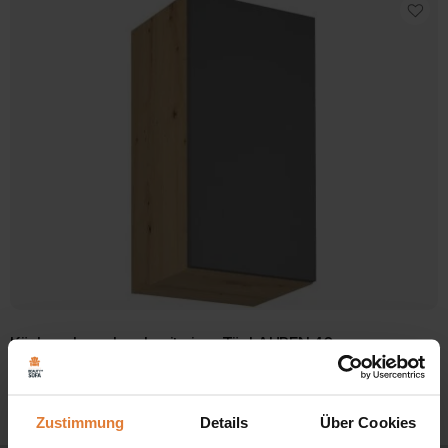
Küchenoberschrank mit einer Tür LAUREN 40 cm grau
109,00
€
Einzelnes Ergebnis wird angezeigt
Zustimmung
Details
Über Cookies