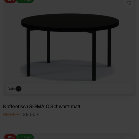
Farbe
Kaffeetisch SIGMA C Schwarz matt
Ursprünglicher
Aktueller
99,00
€
89,00
€
Preis
Preis
war:
ist:
99,00 €
89,00 €.
-18%
auf Lager