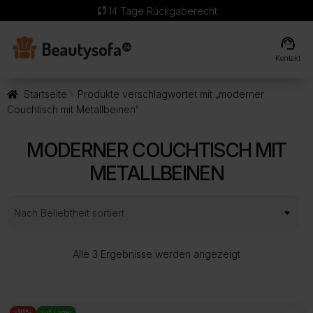
sync
14 Tage Rückgaberecht
support_agent
Kontakt
Startseite
Produkte verschlagwortet mit „moderner
Couchtisch mit Metallbeinen“
MODERNER COUCHTISCH MIT
METALLBEINEN
Nach
Alle 3 Ergebnisse werden angezeigt
Beliebtheit
sortiert
-10%
auf Lager