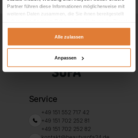
war:
ist:
Beliebtheit
389,00 €
299,00 €.
Partner führen diese Informationen möglicherweise mit
sortiert
weiteren Daten zusammen, die Sie ihnen bereitgestellt
haben oder die sie im Rahmen Ihrer Nutzung der Dienste
gesammelt haben.
Alle zulassen
Anpassen
Service
+49 151 552 717 42
+49 151 702 252 81
+49 151 702 252 82
kontakt@beautysofa24.de