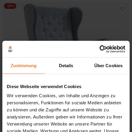
-23%
Zustimmung
Details
Über Cookies
Diese Webseite verwendet Cookies
Stoff
Wir verwenden Cookies, um Inhalte und Anzeigen zu
personalisieren, Funktionen für soziale Medien anbieten
3.0 / 5.0
1 Bewertungen
zu können und die Zugriffe auf unsere Website zu
Sessel FALCO III
analysieren. Außerdem geben wir Informationen zu Ihrer
Ursprünglicher
Aktueller
389,00
€
299,00
€
Verwendung unserer Website an unsere Partner für
Preis
Preis
Nach
Alle 2 Ergebnisse werden angezeigt
soziale Medien, Werbung und Analysen weiter. Unsere