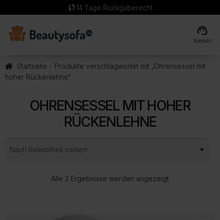
sync
14 Tage Rückgaberecht
support_agent
Kontakt
Startseite
Produkte verschlagwortet mit „Ohrensessel mit
hoher Rückenlehne“
OHRENSESSEL MIT HOHER
RÜCKENLEHNE
Nach
Alle 2 Ergebnisse werden angezeigt
Beliebtheit
sortiert