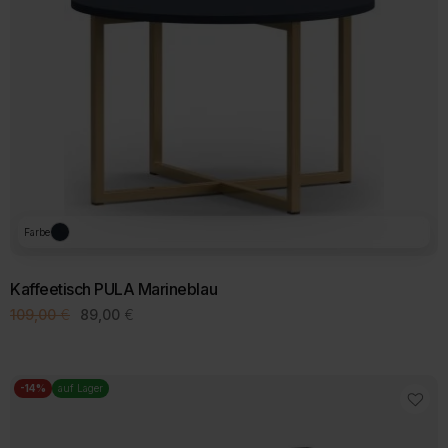
Farbe
Kaffeetisch PULA Marineblau
Ursprünglicher
Aktueller
109,00
€
89,00
€
Preis
Preis
war:
ist:
109,00 €
89,00 €.
-14%
auf Lager