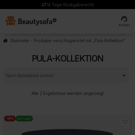
sync
14 Tage Rückgaberecht
support_agent
Kontakt
Startseite
Produkte verschlagwortet mit „Pula-Kollektion“
PULA-KOLLEKTION
Nach
Alle 2 Ergebnisse werden angezeigt
Beliebtheit
sortiert
-18%
auf Lager