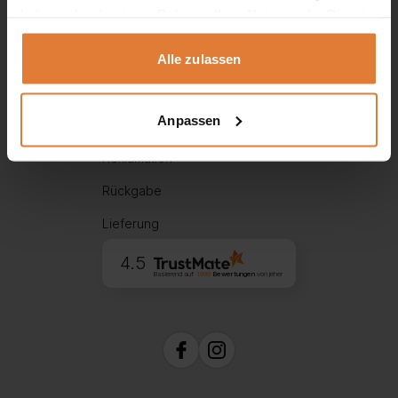
Hilfe
haben oder die sie im Rahmen Ihrer Nutzung der Dienste
gesammelt haben.
Alle zulassen
Über uns
Widerrufsbelehrung
Anpassen
Zahlungsarten
Reklamation
Rückgabe
Lieferung
4.5
Basierend auf
1999
Bewertungen
von jeher