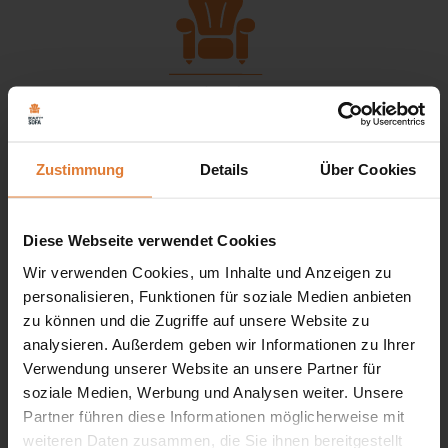
Zustimmung
Details
Über Cookies
Service
Diese Webseite verwendet Cookies
+49 151 552 717 42
Wir verwenden Cookies, um Inhalte und Anzeigen zu
+49 151 702 252 81
personalisieren, Funktionen für soziale Medien anbieten
+49 151 702 252 82
zu können und die Zugriffe auf unsere Website zu
kontakt@beautysofa24.de
analysieren. Außerdem geben wir Informationen zu Ihrer
Mo-Fr. Von 8 - 16 Uhr
Verwendung unserer Website an unsere Partner für
BEAUTY SOFA GMBH
soziale Medien, Werbung und Analysen weiter. Unsere
Kleine Friedensstr. 24
Partner führen diese Informationen möglicherweise mit
15328 Küstriner Vorland
weiteren Daten zusammen, die Sie ihnen bereitgestellt
DEUTSCHLAND