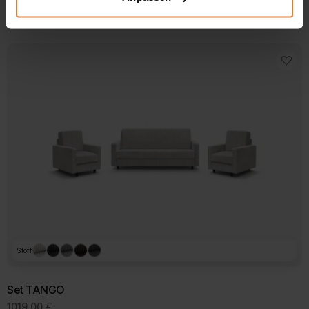
899,00
€
719,00
€
Preis
Preis
war:
ist:
899,00 €
719,00 €.
Stoff
Set TANGO
1019,00
€