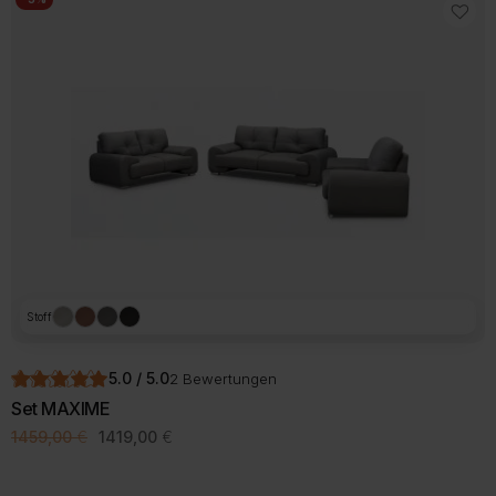
Stoff
5.0 / 5.0
2 Bewertungen
Set MAXIME
Ursprünglicher
Aktueller
1459,00
€
1419,00
€
Preis
Preis
war:
ist:
1459,00 €
1419,00 €.