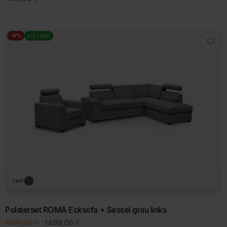
-6%
auf Lager
Stoff
Polsterset ROMA Ecksofa + Sessel grau links
Ursprünglicher
Aktueller
1599,00
€
1499,00
€