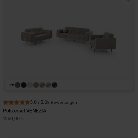
Stoff
5.0 / 5.0
8 Bewertungen
Polsterset VENEZIA
1259,00
€
Dieses
Produkt
weist