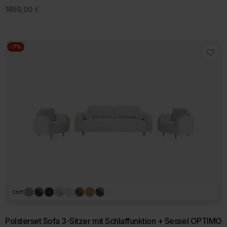
1659,00
€
Dieses
Produkt
weist
mehrere
-7%
Varianten
auf.
Die
Optionen
können
auf
der
Produktseite
gewählt
werden
Stoff
Polsterset Sofa 3-Sitzer mit Schlaffunktion + Sessel OPTIMO