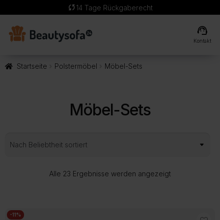
sync
14 Tage Rückgaberecht
support_agent
Kontakt
Startseite
Polstermöbel
Möbel-Sets
Möbel-Sets
Nach
Alle 23 Ergebnisse werden angezeigt
Beliebtheit
sortiert
-11%