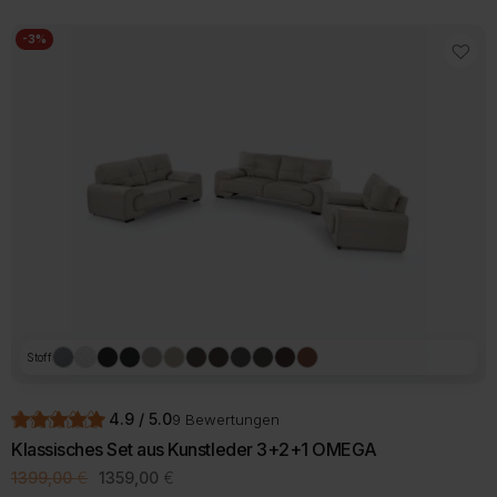
weist
mehrere
-3%
Varianten
auf.
Die
Optionen
können
auf
der
Produktseite
gewählt
werden
Stoff
4.9 / 5.0
9 Bewertungen
Klassisches Set aus Kunstleder 3+2+1 OMEGA
Ursprünglicher
Aktueller
1399,00
€
1359,00
€
Preis
Preis