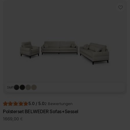
Stoff
5.0 / 5.0
2 Bewertungen
Polsterset BELWEDER Sofas+Sessel
1669,00
€
Dieses
Produkt