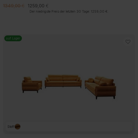
Ursprünglicher
Aktueller
1349,00
€
1259,00
€
Preis
Preis
Der niedrigste Preis der letzten 30 Tage:
1259,00
€
.
war:
ist:
1349,00 €
1259,00 €.
auf Lager
Stoff