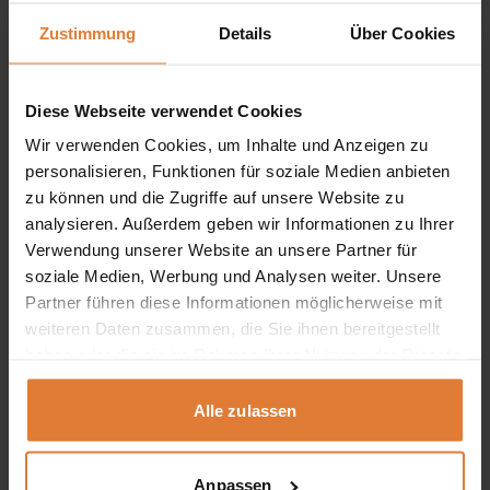
Ursprünglicher
Aktueller
849,00
€
769,00
€
Preis
Preis
Zustimmung
Details
Über Cookies
war:
ist:
849,00 €
769,00 €.
-20%
Diese Webseite verwendet Cookies
Wir verwenden Cookies, um Inhalte und Anzeigen zu
personalisieren, Funktionen für soziale Medien anbieten
zu können und die Zugriffe auf unsere Website zu
analysieren. Außerdem geben wir Informationen zu Ihrer
Verwendung unserer Website an unsere Partner für
soziale Medien, Werbung und Analysen weiter. Unsere
Partner führen diese Informationen möglicherweise mit
weiteren Daten zusammen, die Sie ihnen bereitgestellt
haben oder die sie im Rahmen Ihrer Nutzung der Dienste
gesammelt haben.
Stoff
Alle zulassen
Set NORI
Anpassen
Ursprünglicher
Aktueller