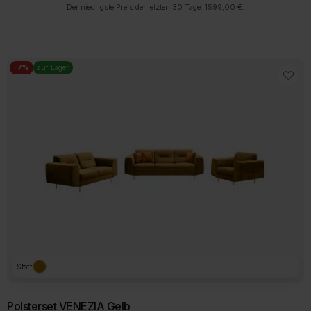
Preis
Preis
Der niedrigste Preis der letzten 30 Tage:
1599,00
€
.
war:
ist:
1599,00 €
1499,00 €.
-7%
auf Lager
Stoff
Polsterset VENEZIA Gelb