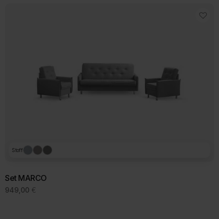
Stoff
Set MARCO
949,00
€