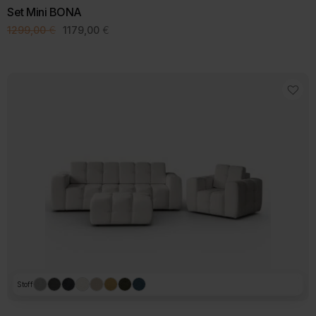
Set Mini BONA
Ursprünglicher
Aktueller
1299,00
€
1179,00
€
Preis
Preis
war:
ist:
1299,00 €
1179,00 €.
Stoff