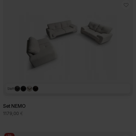
Stoff
Set NEMO
1179,00
€
-3%