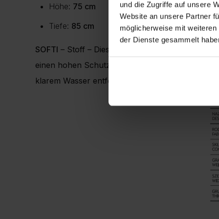
und die Zugriffe auf unsere 
Höhe:
75 cm
Website an unsere Partner fü
Tiefe:
85 cm
möglicherweise mit weiteren
der Dienste gesammelt habe
SOFTI
– Stoff – Dieser moderne Chenille-Stoff is
einen hohen Schutzparameter gegen schädliche U
klarem Wasser entfernt werden.