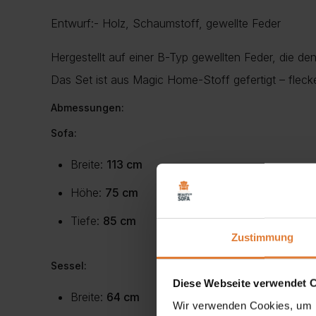
Entwurf:- Holz, Schaumstoff, gewellte Feder
Hergestellt auf einer B-Typ gewellten Feder, die de
Das Set ist aus Magic Home-Stoff gefertigt – fleck
Abmessungen:
Sofa:
Breite:
113 cm
Höhe:
75 cm
Tiefe:
85 cm
Zustimmung
Sessel:
Diese Webseite verwendet 
Breite:
64 cm
Wir verwenden Cookies, um I