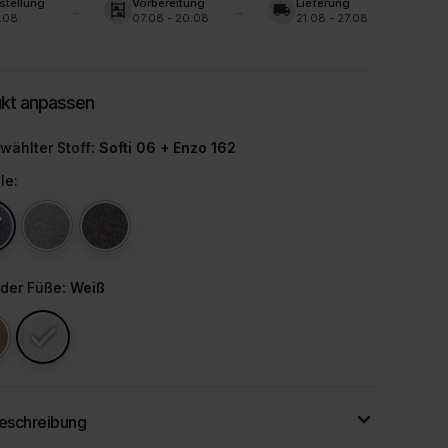
stellung
Vorbereitung
Lieferung
shelves
local_shipping
.08
07.08 - 20.08
21.08 - 27.08
wählter Stoff
: Softi 06 + Enzo 162
le:
 der Füße
: Weiß
eschreibung