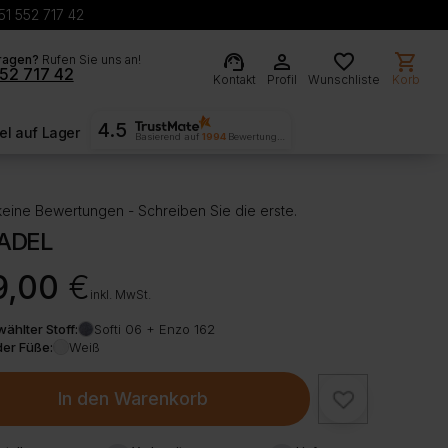
51 552 717 42
support_agent
person
favorite
shopping_cart
ragen?
Rufen Sie uns an!
52 717 42
Kontakt
Profil
Wunschliste
Korb
4.5
l auf Lager
Basierend auf
1994
Bewertungen
eine Bewertungen - Schreiben Sie die erste.
 ADEL
9,00
€
inkl. MwSt.
ählter Stoff:
Softi 06 + Enzo 162
der Füße:
Weiß
In den Warenkorb