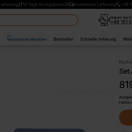
sync
local_shipping
call
Lieferung
14 Tage Rückgaberecht
Kostenlose Lieferung
+49 1
Haben Sie F
+49 151 5
Neu
l
Bestseller
Schnelle lieferung
Möbe
Medizinische Matratzen
Noch k
Set
81
Ausgew
Farbe 