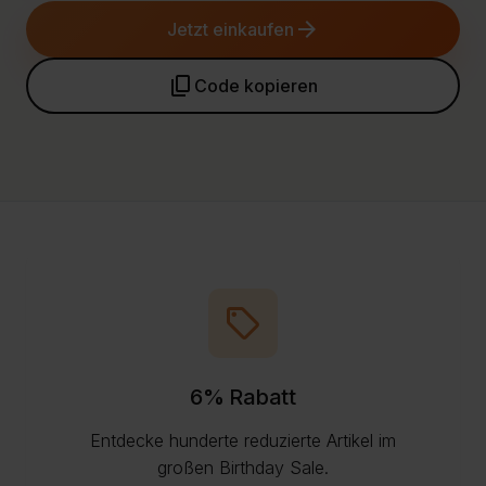
arrow_forward
Jetzt einkaufen
content_copy
Code kopieren
sell
6% Rabatt
Entdecke hunderte reduzierte Artikel im
großen Birthday Sale.