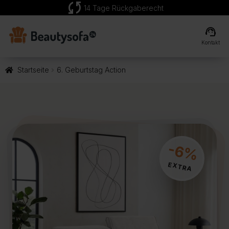
sync
14 Tage Rückgaberecht
support_agent
Kontakt
Startseite
6. Geburtstag Action
-6%
EXTRA