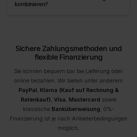
kombinieren?
Warenkorb technisch akzeptiert wird.
Warenkorb.
Qualifizierte Produkte und Varianten sind mit
Eine Kombination mit anderen Rabatten oder
einem Aktions-Badge gekennzeichnet. Bei
Aktionen ist nur möglich, wenn das Shopsystem
Produkten mit mehreren Varianten kann der
dies im Warenkorb zulässt. Der Gutscheincode
Badge direkt am jeweiligen Varianten-Swatch
Sichere Zahlungsmethoden und
ist kein Gutschein für kostenlose Lieferung;
erscheinen; Varianten ohne Badge sind nicht
flexible Finanzierung
dafür gelten die allgemeinen Lieferbedingungen
Teil der Aktion.
des Shops.
Sie können bequem bar bei Lieferung oder
online bezahlen. Wir bieten unter anderem
PayPal
,
Klarna (Kauf auf Rechnung &
Ratenkauf)
,
Visa
,
Mastercard
sowie
klassische
Banküberweisung
. 0%-
Finanzierung ist je nach Anbieterbedingungen
möglich.