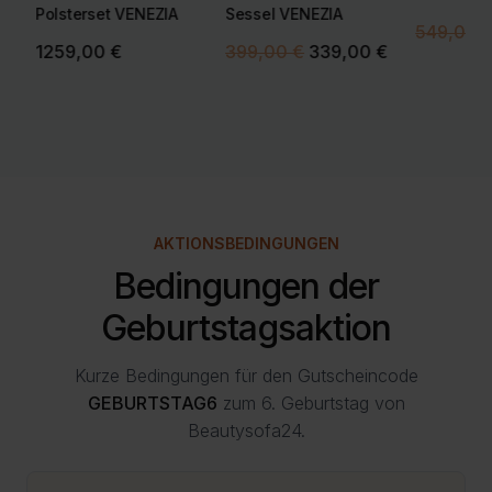
Polsterset VENEZIA
Sessel VENEZIA
549,00
Ursprünglicher
Aktueller
1259,00
€
399,00
€
339,00
€
Preis
Preis
war:
ist:
399,00 €
339,00 €.
AKTIONSBEDINGUNGEN
Bedingungen der
Geburtstagsaktion
Kurze Bedingungen für den Gutscheincode
GEBURTSTAG6
zum 6. Geburtstag von
Beautysofa24.