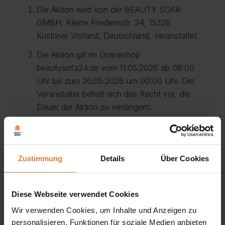
Die Aktion wird von der BEAUTY SOFA
GMBH, Kleine Friedensstr. 24, 15328
Küstriner Vorland, Deutschland, veranstaltet.
Die Aktion gilt im Onlineshop
beautysofa24.de vom 11.05.2026 ab 08:00
Uhr bis zum 26.05.2026 um 00:00 Uhr. Der
Veranstalter behält sich das Recht vor, die
Dauer der Aktion zu verlängern.
Der Gutscheincode
GEBURTSTAG6
gewährt 6% Rabatt auf rabattfähige
Produkte oder Produktvarianten im
Zustimmung
Details
Über Cookies
Warenkorb.
Der Gutscheincode ist kein Gutschein für
Diese Webseite verwendet Cookies
kostenlose Lieferung. Es gelten die
allgemeinen Lieferbedingungen des Shops.
Wir verwenden Cookies, um Inhalte und Anzeigen zu
personalisieren, Funktionen für soziale Medien anbieten