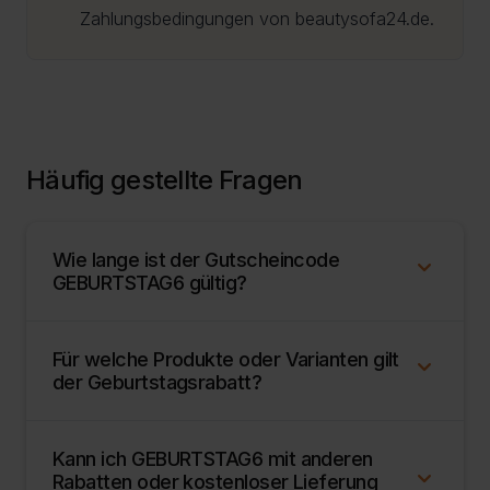
Zahlungsbedingungen von beautysofa24.de.
Häufig gestellte Fragen
Wie lange ist der Gutscheincode
GEBURTSTAG6 gültig?
Der Gutscheincode
GEBURTSTAG6
ist im
Für welche Produkte oder Varianten gilt
Rahmen der Geburtstagsaktion vom 11.05.2026
der Geburtstagsrabatt?
ab 08:00 Uhr bis zum 26.05.2026 um 00:00
Der Rabatt gilt für Produkte oder
Uhr gültig. Er gewährt 6% Rabatt auf
Kann ich GEBURTSTAG6 mit anderen
Produktvarianten, bei denen der Code im
rabattfähige Produkte oder Produktvarianten im
Rabatten oder kostenloser Lieferung