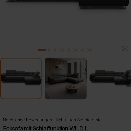
2
1
3
4
5
6
7
8
9
10
11
Noch keine Bewertungen - Schreiben Sie die erste.
Ecksofa mit Schlaffunktion WILD L