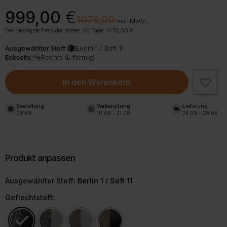
Ursprünglicher
Aktueller
999,00
€
€
1079,00
Preis
Preis
inkl. MwSt.
war:
ist:
Der niedrigste Preis der letzten 30 Tage:
1079,00
€
.
1079,00 €
999,00 €.
Ausgewählter Stoff:
Berlin 1 / Soft 11
Eckseite:
Rechts (L-förmig)
In den Warenkorb
Bestellung
Vorbereitung
Lieferung
assignment_turned_in
shelves
local_shipping
09.08
10.08 - 21.08
24.08 - 28.08
Ausgewählter Stoff
: Berlin 1 / Soft 11
Geflechtstoff: