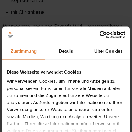
Kopfstützen (3)
vermeiden und die Umwelt zu schonen.
Mehr Informationen zu Lieferung und Versand finden Sie auf
mit Chrombeine
unserer Lieferungsseite.
Mehr über Rückgabe
Wir möchten Ihnen das Ecksofa Wild L mit verstellbaren
Mehr zur Lieferung
Kopfstützen und Schlaffunktion vorstellen, das in Web-
oder Veloursstoffen und im unteren Bereich in Ökoleder
Zustimmung
Details
Über Cookies
erhältlich ist.
Ecksofa Wild L im modernes Stil, mit Schlaffunktion
Diese Webseite verwendet Cookies
Polsterecke mit Schlaffunktion, Bettkasten, Verstellbare
Wir verwenden Cookies, um Inhalte und Anzeigen zu
Kopfstütze
personalisieren, Funktionen für soziale Medien anbieten
zu können und die Zugriffe auf unsere Website zu
Wählen Sie rechte oder linke Seite des Ecksofas bitte!
analysieren. Außerdem geben wir Informationen zu Ihrer
Verwendung unserer Website an unsere Partner für
Breite:
275 cm
soziale Medien, Werbung und Analysen weiter. Unsere
Höhe:
71 – 90 cm
Partner führen diese Informationen möglicherweise mit
weiteren Daten zusammen, die Sie ihnen bereitgestellt