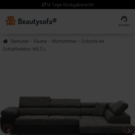
sync
14 Tage Rückgaberecht
support_agent
Kontakt
Startseite
Räume
Wohnzimmer
Ecksofa mit
Schlaffunktion WILD L