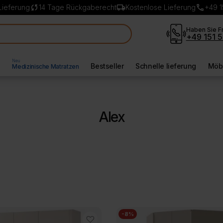
sync
local_shipping
call
Lieferung
14 Tage Rückgaberecht
Kostenlose Lieferung
+49 1
Haben Sie F
+49 151 5
Neu
l
Bestseller
Schnelle lieferung
Möbe
Medizinische Matratzen
Alex
-8%