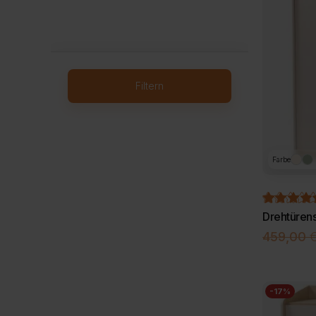
Filtern
Farbe
Drehtüren
459,00
-17%