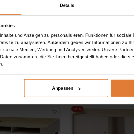
Die
Die
Details
Optionen
Optionen
können
können
auf
auf
Cookies
der
der
Produktseite
Produktsei
nhalte und Anzeigen zu personalisieren, Funktionen für soziale
gewählt
gewählt
Website zu analysieren. Außerdem geben wir Informationen zu I
werden
werden
r soziale Medien, Werbung und Analysen weiter. Unsere Partner
Farbe
 Daten zusammen, die Sie ihnen bereitgestellt haben oder die s
n.
l mit 1 Tür und 2
Bücherregal mit 11 Regalböd
en ALEX
Ursprünglicher
Aktuel
239,00
€
199,00
€
Ursprünglicher
Aktueller
€
279,00
€
Preis
Preis
Dieses
Anpassen
Preis
Preis
Dieses
war:
Produkt
ist:
war:
Produkt
ist:
weist
239,00 €
199,0
weist
mehrere
329,00 €
279,00 €.
-21%
mehrere
Varianten
Varianten
auf.
auf.
Die
Die
Optionen