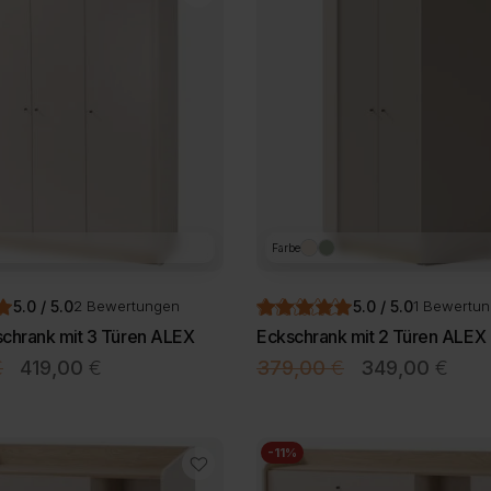
Farbe
5.0 / 5.0
5.0 / 5.0
2 Bewertungen
1 Bewertu
schrank mit 3 Türen ALEX
Eckschrank mit 2 Türen ALEX
Ursprünglicher
Aktueller
Ursprünglicher
Aktue
€
419,00
€
379,00
€
349,00
€
Preis
Preis
Preis
Preis
Dieses
Dieses
war:
Produkt
ist:
war:
Produkt
ist:
weist
weist
459,00 €
419,00 €.
379,00 €
349,
-11%
mehrere
mehrere
Varianten
Varianten