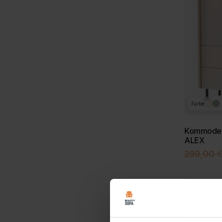
Farbe
Kommode m
ALEX
299,00
-15%