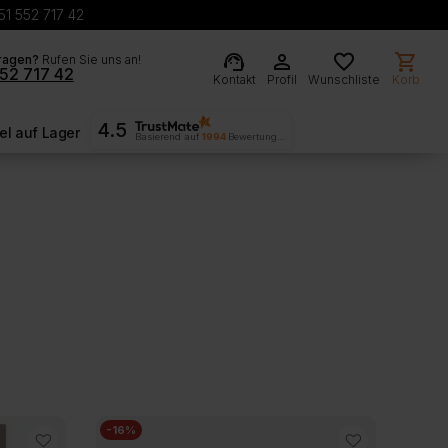
51 552 717 42
support_agent
person
favorite
shopping_cart
ragen?
Rufen Sie uns an!
52 717 42
Kontakt
Profil
Wunschliste
Korb
4.5
l auf Lager
Basierend auf
1994
Bewertungen
-16%