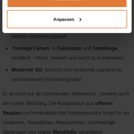
ABS-Kanten:
Erhöhte Stoßfestigkeit und Schutz vor
Abnutzung für eine lange Lebensdauer.
Anpassen
Metallfüße:
Stabiler Stand und zugleich ein modernes,
leichtes Erscheinungsbild.
Trendige Farben:
In
Eukalyptus
und
Sandbeige
erhältlich – frisch, modern und leicht zu kombinieren.
Moderner Stil:
Schlicht und funktional, passend zu
verschiedenen Einrichtungsstilen.
Er ist nicht nur ein funktionales Möbelstück, sondern auch
ein echter Blickfang. Die Kombination aus
offenen
Regalen
und minimalistischer Formensprache sorgt für ein
modernes, freundliches Arbeitsumfeld. Hochwertige
Materialien und stabile
Metallfüße
garantieren