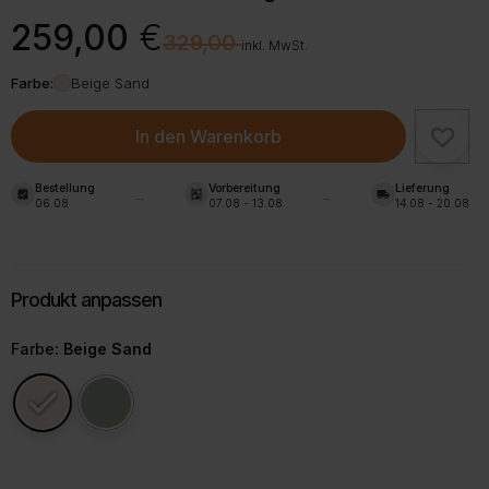
Ursprünglicher
Aktueller
259,00
€
€
329,00
Preis
Preis
inkl. MwSt.
war:
ist:
Farbe:
Beige Sand
329,00 €
259,00 €.
In den Warenkorb
Bestellung
Vorbereitung
Lieferung
assignment_turned_in
shelves
local_shipping
06.08
07.08 - 13.08
14.08 - 20.08
Farbe
: Beige Sand