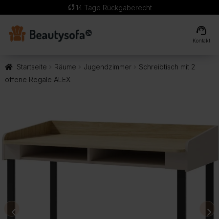
sync
14 Tage Rückgaberecht
support_agent
Kontakt
Startseite
Räume
Jugendzimmer
Schreibtisch mit 2
offene Regale ALEX