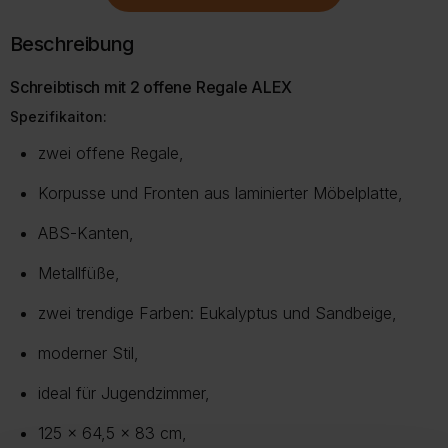
mehrere
mehrere
mehrer
Varianten
Varianten
Variante
Beschreibung
auf.
auf.
auf.
Die
Die
Die
Schreibtisch mit 2 offene Regale ALEX
Optionen
Optionen
Option
Spezifikaiton:
können
können
können
auf
auf
auf
zwei offene Regale,
der
der
der
Produktseite
Produktseite
Produkt
Korpusse und Fronten aus laminierter Möbelplatte,
gewählt
gewählt
gewählt
werden
werden
werden
ABS-Kanten,
Metallfüße,
zwei trendige Farben: Eukalyptus und Sandbeige,
moderner Stil,
ideal für Jugendzimmer,
125 x 64,5 x 83 cm,