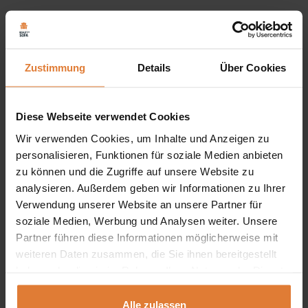
Der
Schreibtisch ALEX
vereint
Funktionalität
,
robuste
Zustimmung
Details
Über Cookies
Verarbeitung
und
zeitgemäßes Design
. Mit seiner
durchdachten Aufteilung und modernen Optik ist er die
Diese Webseite verwendet Cookies
perfekte Wahl für
Jugendzimmer
, Homeoffice oder
Wir verwenden Cookies, um Inhalte und Anzeigen zu
kreative Arbeitsbereiche, in denen ein aufgeräumter Look
personalisieren, Funktionen für soziale Medien anbieten
und praktische Ablagemöglichkeiten gefragt sind.
zu können und die Zugriffe auf unsere Website zu
analysieren. Außerdem geben wir Informationen zu Ihrer
Zwei offene Regale:
Ideal zur Aufbewahrung von
Verwendung unserer Website an unsere Partner für
Büchern, Heften oder Deko – alles stets griffbereit.
soziale Medien, Werbung und Analysen weiter. Unsere
Partner führen diese Informationen möglicherweise mit
Laminierte Möbelplatte:
Korpus
und
Fronten
aus
weiteren Daten zusammen, die Sie ihnen bereitgestellt
hochwertiger, laminierter Platte sorgen für Stabilität
haben oder die sie im Rahmen Ihrer Nutzung der Dienste
gesammelt haben.
und pflegeleichte Oberflächen.
Alle zulassen