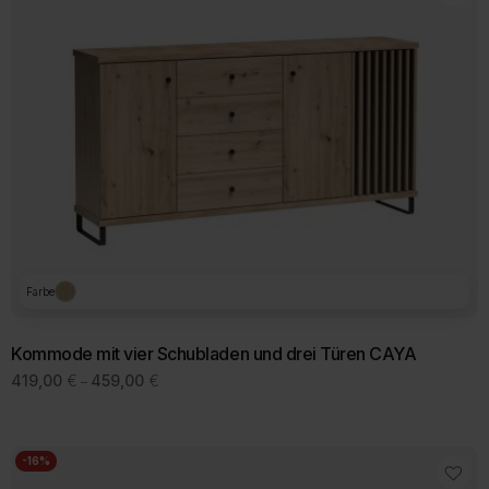
Farbe
Kommode mit vier Schubladen und drei Türen CAYA
Preisspanne:
419,00
€
459,00
€
–
419,00 €
bis
459,00 €
-16%