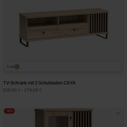
Farbe
TV-Schrank mit 2 Schubladen CAYA
Preisspanne:
229,00
€
279,00
€
–
229,00 €
bis
279,00 €
-14%