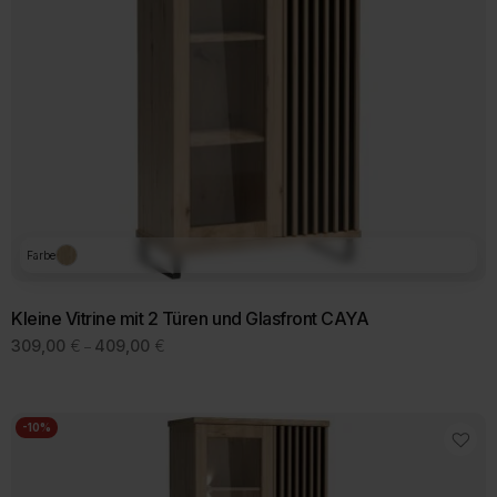
Farbe
Kleine Vitrine mit 2 Türen und Glasfront CAYA
Preisspanne:
309,00
€
409,00
€
–
309,00 €
bis
409,00 €
-10%