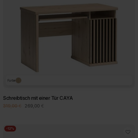
Farbe
Schreibtisch mit einer Tür CAYA
Ursprünglicher
Aktueller
319,00
€
269,00
€
Preis
Preis
war:
ist:
319,00 €
269,00 €.
-12%