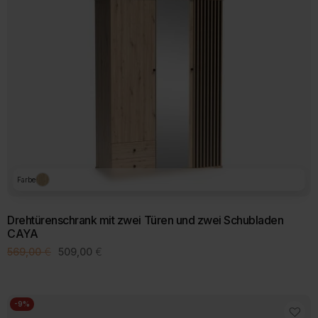
Farbe
Drehtürenschrank mit zwei Türen und zwei Schubladen
CAYA
Ursprünglicher
Aktueller
569,00
€
509,00
€
Preis
Preis
war:
ist:
569,00 €
509,00 €.
-9%