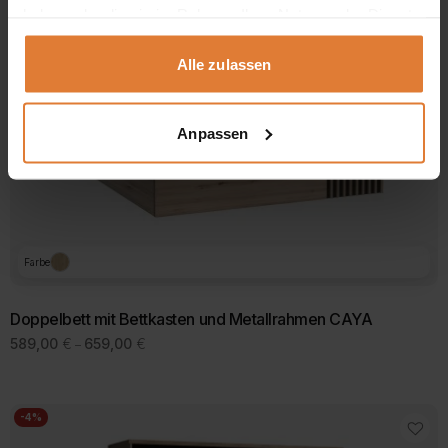
haben oder die sie im Rahmen Ihrer Nutzung der Dienste
gesammelt haben.
Alle zulassen
Anpassen
Farbe
Doppelbett mit Bettkasten und Metallrahmen CAYA
Preisspanne:
589,00
€
659,00
€
–
589,00 €
bis
659,00 €
-4%