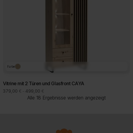
Farbe
Vitrine mit 2 Türen und Glasfront CAYA
Preisspanne:
379,00
€
499,00
€
–
379,00 €
Nach
Alle 18 Ergebnisse werden angezeigt
bis
Beliebtheit
499,00 €
sortiert