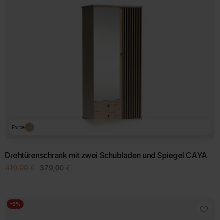
Farbe
Drehtürenschrank mit zwei Schubladen und Spiegel CAYA
Ursprünglicher
Aktueller
419,00
€
379,00
€
Preis
Preis
war:
ist:
419,00 €
379,00 €.
-6%