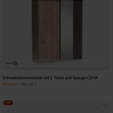
Farbe
Schwebetürenschrank mit 2 Türen und Spiegel CAYA
Ursprünglicher
Aktueller
699,00
€
669,00
€
Preis
Preis
war:
ist:
699,00 €
669,00 €.
-14%