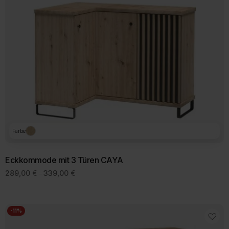
Farbe
Eckkommode mit 3 Türen CAYA
Preisspanne:
289,00
€
339,00
€
–
289,00 €
bis
339,00 €
-11%