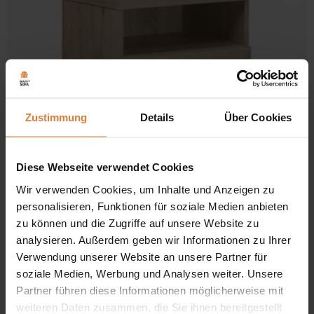
Zustimmung
Details
Über Cookies
Diese Webseite verwendet Cookies
Wir verwenden Cookies, um Inhalte und Anzeigen zu
Farbe
personalisieren, Funktionen für soziale Medien anbieten
zu können und die Zugriffe auf unsere Website zu
Nachttisch mit zwei Schubladen CAYA
analysieren. Außerdem geben wir Informationen zu Ihrer
Preisspanne:
129,00
€
149,00
€
–
129,00 €
Verwendung unserer Website an unsere Partner für
bis
soziale Medien, Werbung und Analysen weiter. Unsere
149,00 €
Partner führen diese Informationen möglicherweise mit
-5%
weiteren Daten zusammen, die Sie ihnen bereitgestellt