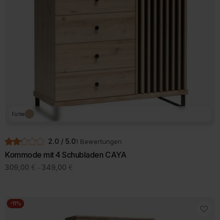
Farbe
2.0 / 5.0
1 Bewertungen
Kommode mit 4 Schubladen CAYA
Preisspanne:
309,00
€
349,00
€
–
309,00 €
bis
349,00 €
-11%