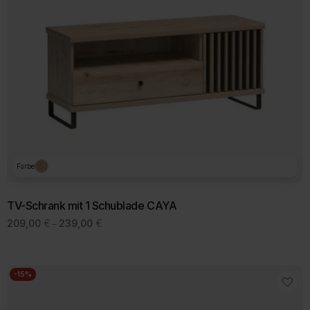
Farbe
TV-Schrank mit 1 Schublade CAYA
Preisspanne:
209,00
€
239,00
€
–
209,00 €
bis
239,00 €
-15%