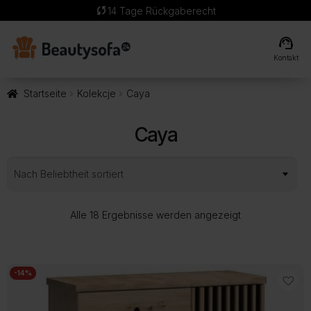
sync
14 Tage Rückgaberecht
support_agent
Kontakt
Startseite
Kolekcje
Caya
Caya
Nach
Alle 18 Ergebnisse werden angezeigt
Beliebtheit
sortiert
-14%