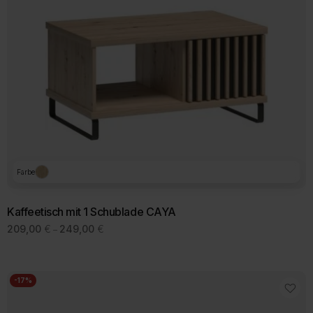
Farbe
Kaffeetisch mit 1 Schublade CAYA
Preisspanne:
209,00
€
249,00
€
–
209,00 €
bis
249,00 €
-17%