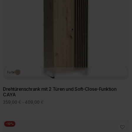
Farbe
Drehtürenschrank mit 2 Türen und Soft-Close-Funktion
CAYA
Preisspanne:
359,00
€
409,00
€
–
359,00 €
bis
409,00 €
-10%