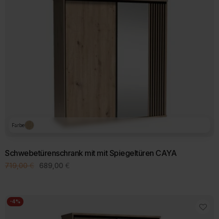
Farbe
Schwebetürenschrank mit mit Spiegeltüren CAYA
Ursprünglicher
Aktueller
719,00
€
689,00
€
Preis
Preis
war:
ist:
719,00 €
689,00 €.
-4%