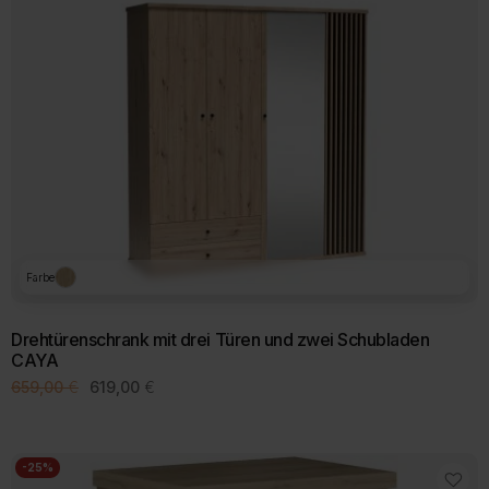
Farbe
Drehtürenschrank mit drei Türen und zwei Schubladen
CAYA
Ursprünglicher
Aktueller
659,00
€
619,00
€
Preis
Preis
war:
ist:
659,00 €
619,00 €.
-25%