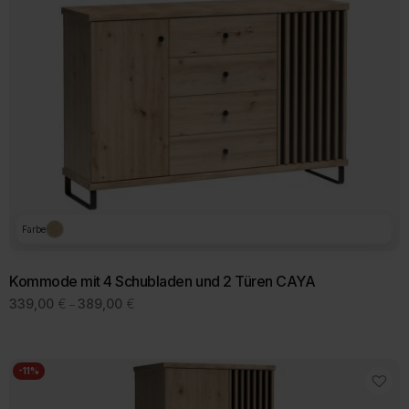
Farbe
Kommode mit 4 Schubladen und 2 Türen CAYA
Preisspanne:
339,00
€
389,00
€
–
339,00 €
bis
389,00 €
-11%