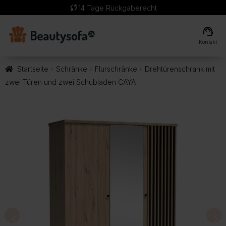
sync
14 Tage Rückgaberecht
support_agent
Kontakt
Startseite
Schränke
Flurschränke
Drehtürenschrank mit
zwei Türen und zwei Schubladen CAYA