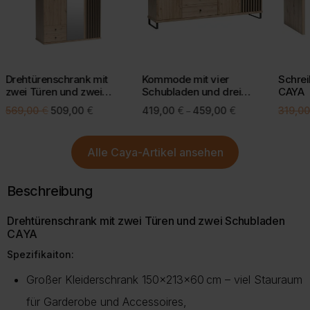
Der Termin wird jedoch nicht später als angegeben sein.
CO2-Emissionen
.
Bei einigen Lieferregionen, z. B. Inseln, kann eine kurze Prüfung
Mit einer bewussten Kaufentscheidung helfen Sie, Retouren zu
durch unseren Kundenservice erforderlich sein.
vermeiden und die Umwelt zu schonen.
Drehtürenschrank mit
Kommode mit vier
Schrei
Mehr Informationen zu Lieferung und Versand finden Sie auf
zwei Türen und zwei
Schubladen und drei
CAYA
unserer Lieferungsseite.
Mehr über Rückgabe
Schubladen CAYA
Türen CAYA
Ursprünglicher
Aktueller
Preisspanne:
569,00
€
509,00
€
419,00
€
459,00
€
319,0
–
Preis
Preis
419,00 €
Mehr zur Lieferung
war:
ist:
bis
Alle
Caya-Artikel
ansehen
569,00 €
509,00 €.
459,00 €
Beschreibung
Drehtürenschrank mit zwei Türen und zwei Schubladen
CAYA
Spezifikaiton:
Großer Kleiderschrank 150×213×60 cm – viel Stauraum
für Garderobe und Accessoires,