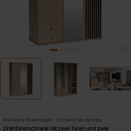
2
1
3
4
5
6
Noch keine Bewertungen - Schreiben Sie die erste.
Drehtürenschrank mit zwei Türen und zwei