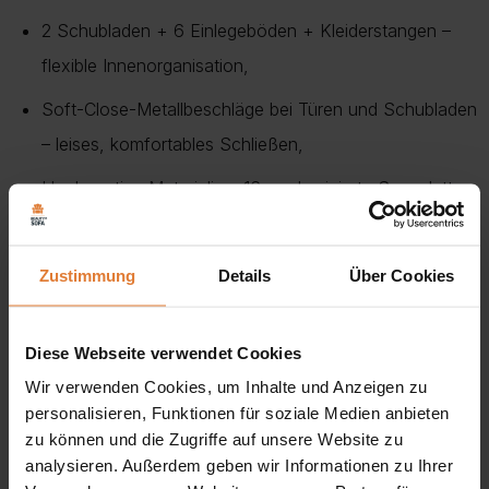
2 Schubladen + 6 Einlegeböden + Kleiderstangen –
flexible Innenorganisation,
Soft-Close-Metallbeschläge bei Türen und Schubladen
– leises, komfortables Schließen,
Hochwertige Materialien: 16 mm laminierte Spanplatte,
MDF-Lamellen, ABS-Kanten, HDF-Rückwand,
150 x 60 x 213 cm,
Zustimmung
Details
Über Cookies
Diese Webseite verwendet Cookies
Der
Drehtürenschrank CAYA mit zwei Türen und zwei
Wir verwenden Cookies, um Inhalte und Anzeigen zu
Schubladen
überzeugt mit großzügigem Stauraum,
personalisieren, Funktionen für soziale Medien anbieten
eleganter Linienführung und hochwertiger Verarbeitung.
zu können und die Zugriffe auf unsere Website zu
analysieren. Außerdem geben wir Informationen zu Ihrer
Ideal für dein Schlafzimmer – stilvoll, funktional und