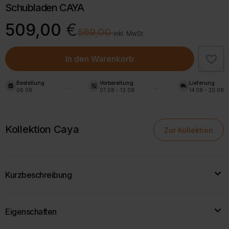
Schubladen CAYA
Ursprünglicher
Aktueller
509,00
€
€
569,00
Preis
Preis
inkl. MwSt.
war:
ist:
569,00 €
509,00 €.
In den Warenkorb
Bestellung
Vorbereitung
Lieferung
assignment_turned_in
shelves
local_shipping
06.08
07.08 - 13.08
14.08 - 20.08
Kollektion Caya
Zur Kollektion
Kurzbeschreibung
Der
Drehtürenschrank CAYA mit zwei Türen und zwei
Eigenschaften
Schubladen
überzeugt mit großzügigem Stauraum, eleganter
Linienführung und hochwertiger Verarbeitung.