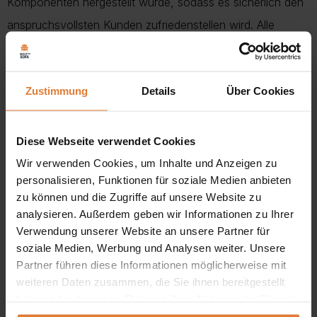
Komponenten hergestellt wurde, sodass es sicherlich den
anspruchsvollsten Kunden zufriedenstellen wird. Alle
Polsterelemente, d. h. der Rahmen und das Kopfteil,
wurden zusätzlich mit T30-Schaum verstärkt, was der
Zustimmung
Details
Über Cookies
Struktur Weichheit verleiht und das
strapazierfähige Polsterbett Massi sehr bequem macht.
Das Kopfteil wurde mit einer Steppung verziert, die mit
Diese Webseite verwendet Cookies
einem Saum unterstrichen ist, sodass das Ganze perfekt in
Wir verwenden Cookies, um Inhalte und Anzeigen zu
personalisieren, Funktionen für soziale Medien anbieten
die aktuellen Trends passt und dem Raum im Schlafzimmer
zu können und die Zugriffe auf unsere Website zu
einen luxuriösen Charakter verleiht. Durch die Verwendung
analysieren. Außerdem geben wir Informationen zu Ihrer
von hochwertigen, optisch ansprechenden
Verwendung unserer Website an unsere Partner für
soziale Medien, Werbung und Analysen weiter. Unsere
Bezugsmaterialien und dem modischen Design des
Partner führen diese Informationen möglicherweise mit
Kopfteils fügt sich Bett Massi perfekt in ein modernes
weiteren Daten zusammen, die Sie ihnen bereitgestellt
Arrangement ein und unterstreicht wirkungsvoll seine
haben oder die sie im Rahmen Ihrer Nutzung der Dienste
gesammelt haben.