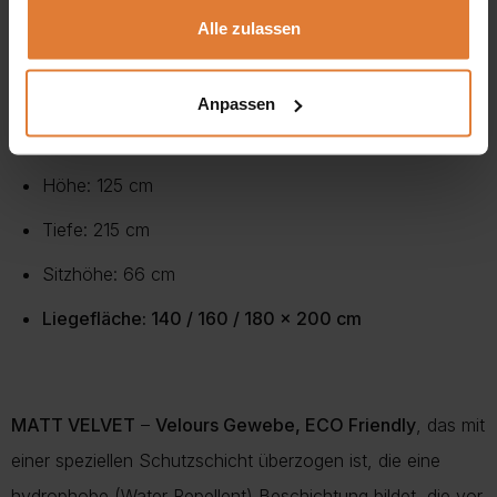
Einzigartigkeit.
Alle zulassen
Abmessungen:
Anpassen
Breite: 140 / 160 / 180 cm
Höhe: 125 cm
Tiefe: 215 cm
Sitzhöhe: 66 cm
Liegefläche: 140 / 160 / 180 x 200 cm
MATT VELVET
–
Velours Gewebe, ECO Friendly
, das mit
einer speziellen Schutzschicht überzogen ist, die eine
hydrophobe (Water Repellent) Beschichtung bildet, die vor