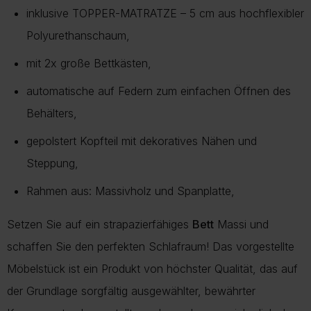
durch unseren Kundenservice erforderlich sein.
inklusive TOPPER-MATRATZE – 5 cm aus hochflexibler
vermeiden und die Umwelt zu schonen.
Mehr Informationen zu Lieferung und Versand finden Sie auf
Polyurethanschaum,
unserer Lieferungsseite.
Mehr über Rückgabe
mit 2x große Bettkästen,
Mehr zur Lieferung
automatische auf Federn zum einfachen Öffnen des
Behälters,
gepolstert Kopfteil mit dekoratives Nähen und
Steppung,
Rahmen aus: Massivholz und Spanplatte,
Setzen Sie auf ein strapazierfähiges
Bett
Massi und
schaffen Sie den perfekten Schlafraum! Das vorgestellte
Möbelstück ist ein Produkt von höchster Qualität, das auf
der Grundlage sorgfältig ausgewählter, bewährter