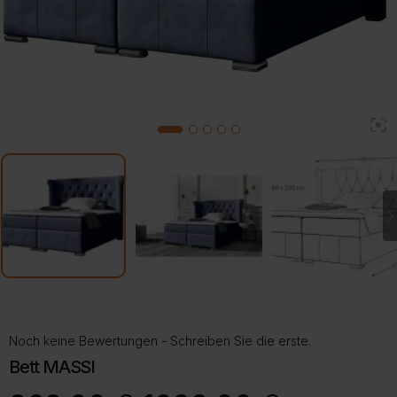
2
1
3
4
5
Noch keine Bewertungen - Schreiben Sie die erste.
Bett MASSI