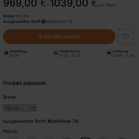
Preisspanne:
969,00
€
1039,00
€
–
969,00 €
inkl. MwSt.
bis
Breite:
160 cm
1039,00 €
Ausgewählter Stoff:
MattVelvet 79
In den Warenkorb
Bestellung
Vorbereitung
Lieferung
assignment_turned_in
shelves
local_shipping
07.08
10.08 - 02.09
03.09 - 11.09
Breite
Ausgewählter Stoff
: MattVelvet 79
Plüsch: