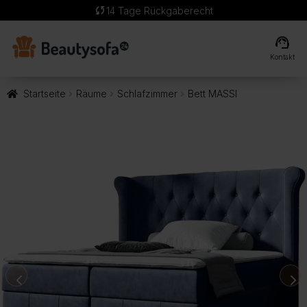
sync
14 Tage Rückgaberecht
support_agent
Kontakt
Startseite
Räume
Schlafzimmer
Bett MASSI