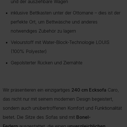
und der ausziehbare Wagen
Mehr Informationen zu Lieferung und Versand finden Sie auf
unserer Lieferungsseite.
Mehr über Rückgabe
inklusive Bettkasten unter der Ottomane – dies ist der
perfekte Ort, um Bettwäsche und anderes
Mehr zur Lieferung
notwendiges Zubehör zu lagern
Velourstoff mit Water-Block-Technologie LOUIS
(100% Polyester)
Gepolsterter Rücken und Ziernähte
Wir präsentieren ein einzigartiges
240 cm Ecksofa
Caro,
das nicht nur mit seinem modernen Design begeistert,
sondern auch unübertroffenen Komfort und Funktionalität
bietet. Die Sitze des Sofas sind mit
Bonel-
Federn
ausgestattet, die einen
unvergleichlichen