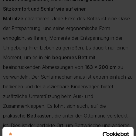
Sitzkomfort und Schlaf wie auf einer
Matratze
garantieren. Jede Ecke des Sofas ist eine Oase
der Entspannung, und seine ergonomische Form
ermöglicht es Ihnen, Momente der Entspannung in der
Umgebung Ihrer Lieben zu genießen. Es dauert nur einen
Moment, um es in ein
bequemes Bett
mit
beeindruckenden Abmessungen von
163 x 200 cm
zu
verwandeln. Der Schlafmechanismus ist extrem einfach zu
bedienen und der ausziehbare Kinderwagen bietet
zusätzliche Unterstützung beim Aus- und
Zusammenklappen. Es lohnt sich auch, auf die
praktische
Bettkasten
, die unter der Ottomane versteckt
ist. Dies ist der perfekte Ort, um Bettwäsche und anderes
notwendiges Zubehör zu lagern. Das Design des Ecksofas