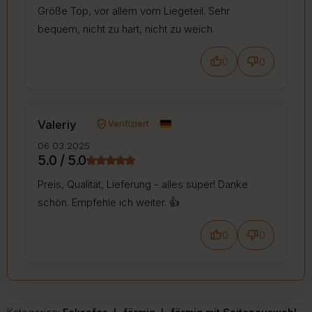
Größe Top, vor allem vom Liegeteil. Sehr
bequem, nicht zu hart, nicht zu weich.
thumb_up
thumb_down
0
0
verified_user
Valeriy
Verifiziert
06.03.2025
5.0 / 5.0
Preis, Qualität, Lieferung - alles super! Danke
schön. Empfehle ich weiter. 👍️
thumb_up
thumb_down
0
0