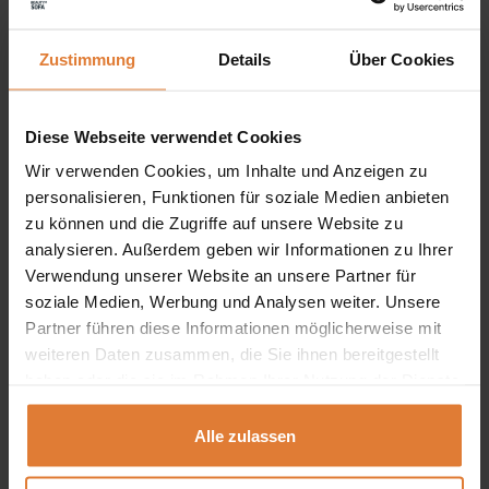
wurde sorgfältig durchdacht, um in verschiedene
Zustimmung
Details
Über Cookies
Innenarchitekturen zu passen.
Abmessungen:
Diese Webseite verwendet Cookies
Breite:
240 cm
Wir verwenden Cookies, um Inhalte und Anzeigen zu
personalisieren, Funktionen für soziale Medien anbieten
Höhe:
91 cm
zu können und die Zugriffe auf unsere Website zu
analysieren. Außerdem geben wir Informationen zu Ihrer
Länge:
194 cm
Verwendung unserer Website an unsere Partner für
Sitzhöhe:
47 cm
soziale Medien, Werbung und Analysen weiter. Unsere
Partner führen diese Informationen möglicherweise mit
Liegefläche:
163 x 200 cm
weiteren Daten zusammen, die Sie ihnen bereitgestellt
haben oder die sie im Rahmen Ihrer Nutzung der Dienste
gesammelt haben.
Alle zulassen
LOUIS – Louis ist ein außergewöhnlich flauschiger und
weicher Stoff. Seine Struktur verleiht ihm einen