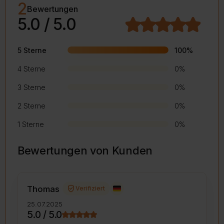
2
Bewertungen
5.0 / 5.0
5 Sterne
100%
4 Sterne
0%
3 Sterne
0%
2 Sterne
0%
1 Sterne
0%
Bewertungen von Kunden
verified_user
Thomas
Verifiziert
25.07.2025
5.0 / 5.0