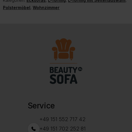
Kategorien:
Ecksofas
,
L-förmig
,
L-förmig mit Seitenauswahl
,
Polstermöbel
,
Wohnzimmer
Service
+49 151 552 717 42
+49 151 702 252 81