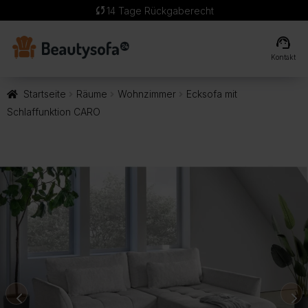
sync
14 Tage Rückgaberecht
support_agent
Kontakt
Startseite
Räume
Wohnzimmer
Ecksofa mit
Schlaffunktion CARO