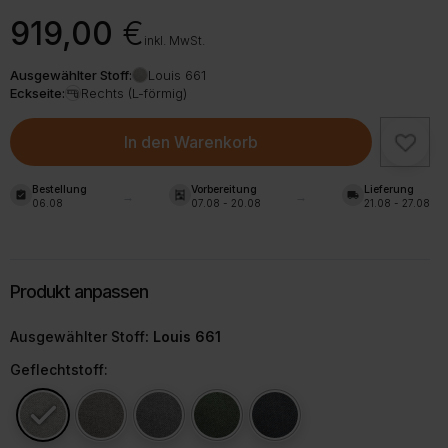
919,00
€
inkl. MwSt.
Ausgewählter Stoff:
Louis 661
Eckseite:
Rechts (L-förmig)
In den Warenkorb
Bestellung
Vorbereitung
Lieferung
assignment_turned_in
shelves
local_shipping
06.08
07.08 - 20.08
21.08 - 27.08
Ausgewählter Stoff
: Louis 661
Geflechtstoff: