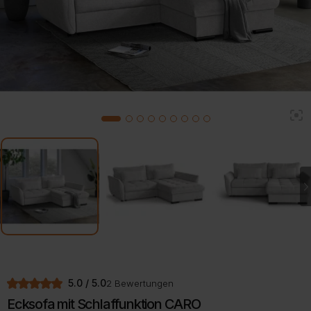
2
1
3
4
5
6
7
8
9
5.0 / 5.0
2 Bewertungen
Ecksofa mit Schlaffunktion CARO