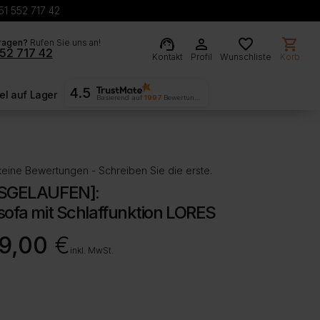
51 552 717 42
support_agent
person
favorite
shopping_cart
ragen?
Rufen Sie uns an!
52 717 42
Kontakt
Profil
Wunschliste
Korb
4.5
l auf Lager
Basierend auf
1997
Bewertungen
eine Bewertungen - Schreiben Sie die erste.
SGELAUFEN]:
ofa mit Schlaffunktion LORES
9,00
€
inkl. MwSt.