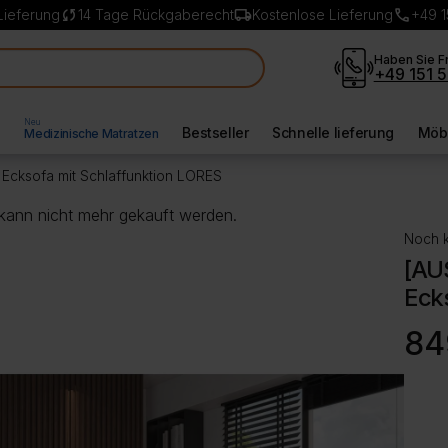
sync
local_shipping
call
Lieferung
14 Tage Rückgaberecht
Kostenlose Lieferung
+49 1
Haben Sie F
+49 151 5
Neu
l
Bestseller
Schnelle lieferung
Möbe
Medizinische Matratzen
cksofa mit Schlaffunktion LORES
 kann nicht mehr gekauft werden.
Noch k
[AU
Ecks
84