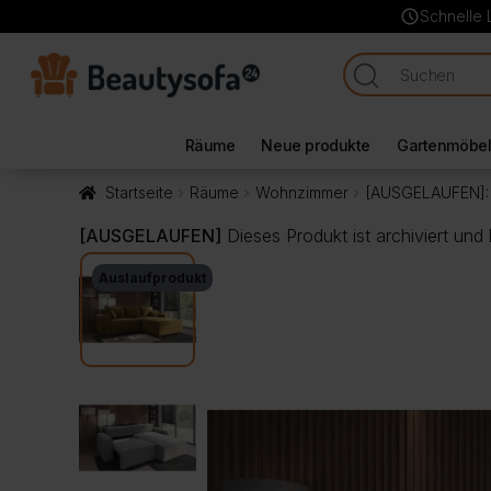
schedule
Schnelle 
Räume
Neue produkte
Gartenmöbe
Startseite
Räume
Wohnzimmer
[AUSGELAUFEN]: E
[AUSGELAUFEN]
Dieses Produkt ist archiviert und
Auslaufprodukt