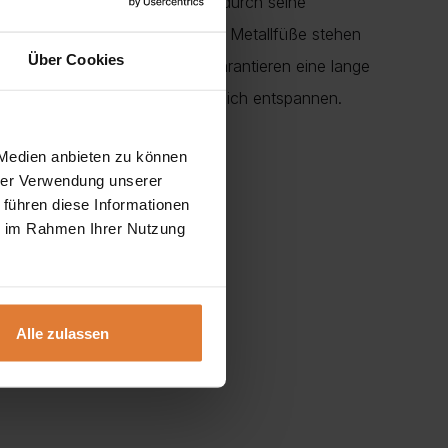
h-Stoff gefertigt und besticht durch seine
r Ihren Komfort. Die verchromten Metallfüße stehen
Über Cookies
re Stabilität und Haltbarkeit garantieren eine lange
lsäule zusätzlich, während Sie sich entspannen.
 Medien anbieten zu können
hrer Verwendung unserer
 führen diese Informationen
ie im Rahmen Ihrer Nutzung
Alle zulassen