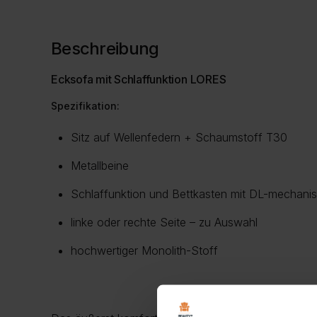
Beschreibung
Ecksofa mit Schlaffunktion LORES
Spezifikation:
Sitz auf Wellenfedern + Schaumstoff T30
Metallbeine
Schlaffunktion und Bettkasten mit DL-mechan
linke oder rechte Seite – zu Auswahl
hochwertiger Monolith-Stoff