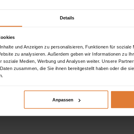
griff von Luxus und Eleganz. Es ist aus hochwertigem Monolit
r Charakter verleihen. Sein Inneres ist ein wahres Paradies fü
Details
s und verleihen ihm eine moderne und stilvolle Ausstrahlung. Ih
gelieferten Rückenkissen stützen Ihren Rücken und Ihre Wirbe
Cookies
nhalte und Anzeigen zu personalisieren, Funktionen für soziale
Website zu analysieren. Außerdem geben wir Informationen zu I
r soziale Medien, Werbung und Analysen weiter. Unsere Partner
 Daten zusammen, die Sie ihnen bereitgestellt haben oder die s
n.
Anpassen