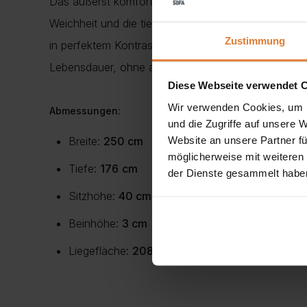
Das äußerst komfortable Ecksofa Lores ist der Inbe
Weichheit und die tiefen Farben, die jedem Interieu
Zustimmung
in perfektem Kontrast zur seidigen Textur des Velour
Lebensdauer, ohne an Eleganz zu verlieren. Die mit
Diese Webseite verwendet 
Wir verwenden Cookies, um I
Abmessungen:
und die Zugriffe auf unsere 
Website an unsere Partner fü
Breite:
250 cm
möglicherweise mit weiteren
Tiefe:
176
cm
der Dienste gesammelt habe
Sitzhöhe:
40 cm
Beinhöhe:
3 cm
Liegefläche:
208×158 cm