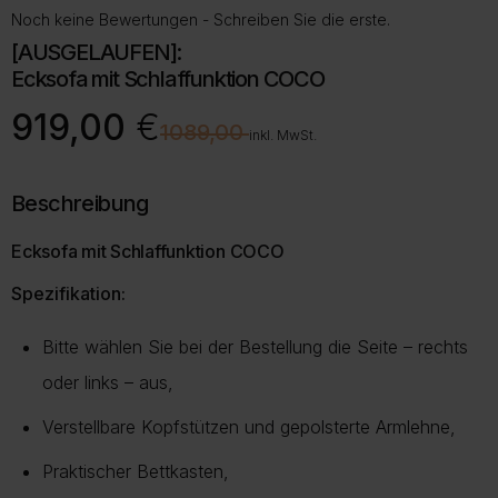
Noch keine Bewertungen - Schreiben Sie die erste.
[AUSGELAUFEN]:
Ecksofa mit Schlaffunktion COCO
Ursprünglicher
Aktueller
919,00
€
€
1089,00
Preis
Preis
inkl. MwSt.
war:
ist:
1089,00 €
919,00 €.
Beschreibung
Ecksofa mit Schlaffunktion COCO
Spezifikation:
Bitte wählen Sie bei der Bestellung die Seite – rechts
oder links – aus,
Verstellbare Kopfstützen und gepolsterte Armlehne,
Praktischer Bettkasten,