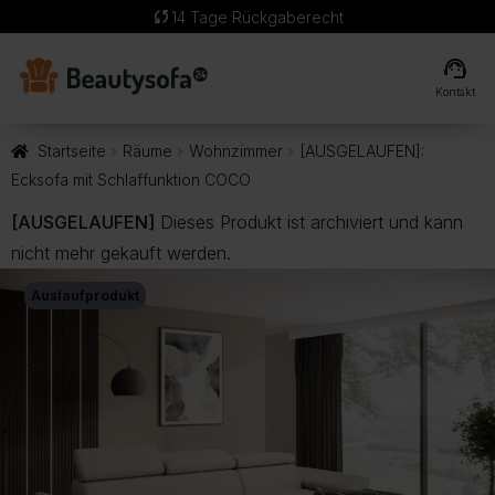
sync
14 Tage Rückgaberecht
support_agent
Kontakt
Startseite
Räume
Wohnzimmer
[AUSGELAUFEN]:
Ecksofa mit Schlaffunktion COCO
[AUSGELAUFEN]
Dieses Produkt ist archiviert und kann
nicht mehr gekauft werden.
Auslaufprodukt