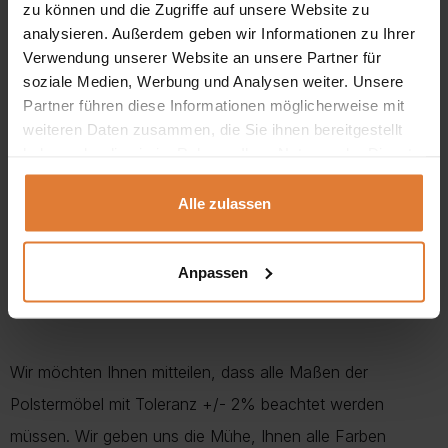
zu können und die Zugriffe auf unsere Website zu
analysieren. Außerdem geben wir Informationen zu Ihrer
Abmessungen:
Verwendung unserer Website an unsere Partner für
Breite:
273 cm
soziale Medien, Werbung und Analysen weiter. Unsere
Partner führen diese Informationen möglicherweise mit
Höhe:
93 cm
weiteren Daten zusammen, die Sie ihnen bereitgestellt
haben oder die sie im Rahmen Ihrer Nutzung der Dienste
Tiefe:
191 cm
gesammelt haben.
Sitzhöhe:
42 cm
Alle zulassen
Sitztiefe:
60 cm
Anpassen
Liegefläche:
124 x 210 cm
Wir möchten Ihnen mitteilen, dass alle Maßen der
Polstermöbel mit Toleranz +/- 2% beachtet werden
müssen. Wir geben uns die Mühe, Ihnen alle Farben