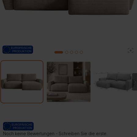
2
1
3
4
5
Noch keine Bewertungen - Schreiben Sie die erste.