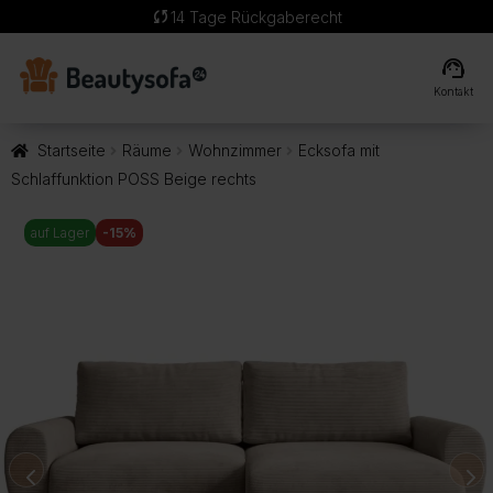
sync
14 Tage Rückgaberecht
support_agent
Kontakt
Startseite
Räume
Wohnzimmer
Ecksofa mit
Schlaffunktion POSS Beige rechts
auf Lager
-15%