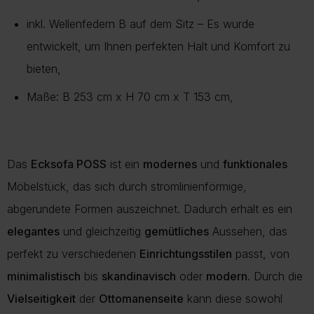
CO2-Emissionen
.
Bei einigen Lieferregionen, z. B. Inseln, kann eine kurze Prüfung
inkl. Wellenfedern B auf dem Sitz – Es wurde
durch unseren Kundenservice erforderlich sein.
Mit einer bewussten Kaufentscheidung helfen Sie, Retouren zu
entwickelt, um Ihnen perfekten Halt und Komfort zu
vermeiden und die Umwelt zu schonen.
Mehr Informationen zu Lieferung und Versand finden Sie auf
bieten,
unserer Lieferungsseite.
Maße: B 253 cm x H 70 cm x T 153 cm,
Mehr über Rückgabe
Mehr zur Lieferung
Das
Ecksofa POSS
ist ein
modernes
und
funktionales
Möbelstück, das sich durch stromlinienförmige,
abgerundete Formen auszeichnet. Dadurch erhält es ein
elegantes
und gleichzeitig
gemütliches
Aussehen, das
perfekt zu verschiedenen
Einrichtungsstilen
passt, von
minimalistisch
bis
skandinavisch
oder
modern
. Durch die
Vielseitigkeit
der
Ottomanenseite
kann diese sowohl