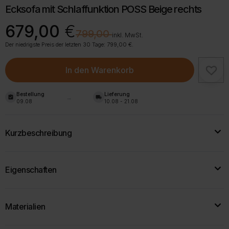
Ecksofa mit Schlaffunktion POSS Beige rechts
Ursprünglicher
Aktueller
679,00
€
€
799,00
Preis
Preis
inkl. MwSt.
war:
ist:
Der niedrigste Preis der letzten 30 Tage:
799,00
€
.
799,00 €
679,00 €.
In den Warenkorb
Bestellung
Lieferung
assignment_turned_in
local_shipping
09.08
10.08 - 21.08
Kurzbeschreibung
Das
Ecksofa POSS
ist ein
modernes
und
funktionales
Eigenschaften
Möbelstück, das sich durch stromlinienförmige, abgerundete
Formen auszeichnet.
Breite:
253 cm
Materialien
Tiefe:
153 cm
Zur Produktbeschreibung