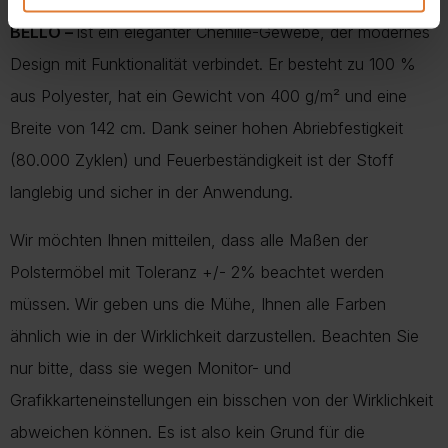
BELLO –
ist ein eleganter Chenille-Gewebe, der modernes
Design mit Funktionalität verbindet. Er besteht zu 100 %
aus Polyester, hat ein Gewicht von 400 g/m² und eine
Breite von 142 cm. Dank seiner hohen Abriebfestigkeit
(80.000 Zyklen) und Feuerbeständigkeit ist der Stoff
langlebig und sicher in der Anwendung.
Wir möchten Ihnen mitteilen, dass alle Maßen der
Polstermöbel mit Toleranz +/- 2% beachtet werden
müssen. Wir geben uns die Mühe, Ihnen alle Farben
ähnlich wie in der Wirklichkeit darzustellen. Beachten Sie
nur bitte, dass sie wegen Monitor- und
Grafikkarteneinstellungen ein bisschen von der Wirklichkeit
abweichen können. Es ist also kein Grund für die