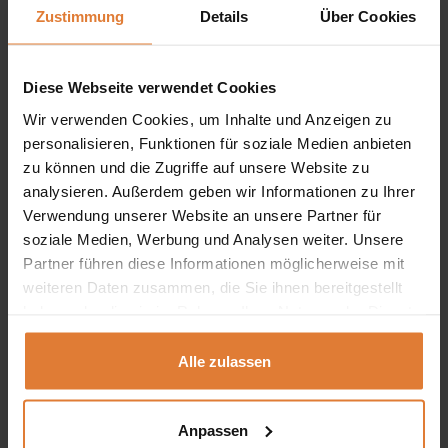
Schlafplatz
, sondern auch ein stilvolles Highlight in jedem
Zustimmung
Details
Über Cookies
Raum. Es verbindet
praktische Funktionalität
,
komfortables Wohnen
und
modernes Design
in einem
Diese Webseite verwendet Cookies
Möbelstück und ist ideal für alle, die
vielseitige
Wir verwenden Cookies, um Inhalte und Anzeigen zu
Wohnzimmermöbel
suchen.
personalisieren, Funktionen für soziale Medien anbieten
zu können und die Zugriffe auf unsere Website zu
Abmessungen:
analysieren. Außerdem geben wir Informationen zu Ihrer
Verwendung unserer Website an unsere Partner für
Breite:
225 cm
soziale Medien, Werbung und Analysen weiter. Unsere
Partner führen diese Informationen möglicherweise mit
Höhe:
93 cm
weiteren Daten zusammen, die Sie ihnen bereitgestellt
Länge:
172 cm
haben oder die sie im Rahmen Ihrer Nutzung der Dienste
gesammelt haben.
Sitzhöhe:
45 cm
Alle zulassen
Liegefläche:
142 x 211 cm
Anpassen