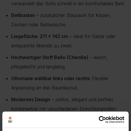
verwandelt das Sofa schnell in ein komfortables Bett.
Bettkasten
– zusätzlicher Stauraum für Kissen,
Decken oder Bettwäsche.
Liegefläche: 211 x 142 cm
– ideal für Gäste oder
entspannte Abende zu zweit.
Hochwertiger Stoff Bello (Chenille)
– weich,
pflegeleicht und langlebig.
Ottomane wählbar links oder rechts
: Flexible
Anpassung an das Raumlayout,
Modernes Design
– zeitlos, elegant und perfekt
kombinierbar mit verschiedenen Einrichtungsstilen.
Das
TERIO Ecksofa
ist nicht nur ein
bequemer Sitz- und