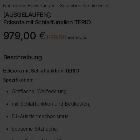
Noch keine Bewertungen - Schreiben Sie die erste.
[AUSGELAUFEN]:
Ecksofa mit Schlaffunktion TERIO
Ursprünglicher
Aktueller
979,00
€
€
1119,00
Preis
Preis
inkl. MwSt.
war:
ist:
1119,00 €
979,00 €.
Beschreibung
Ecksofa mit Schlaffunktion TERIO
Spezifikation:
Sitzfläche: Wellfederung,
mit Schlaffunktion und Bettkasten,
DL-Ausziehmechanismus,
bequeme Sitzfläche,