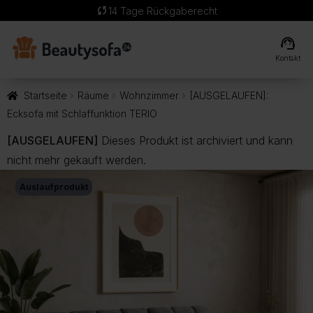
sync
14 Tage Rückgaberecht
support_agent
Kontakt
Startseite
Räume
Wohnzimmer
[AUSGELAUFEN]:
Ecksofa mit Schlaffunktion TERIO
[AUSGELAUFEN]
Dieses Produkt ist archiviert und kann
nicht mehr gekauft werden.
Auslaufprodukt