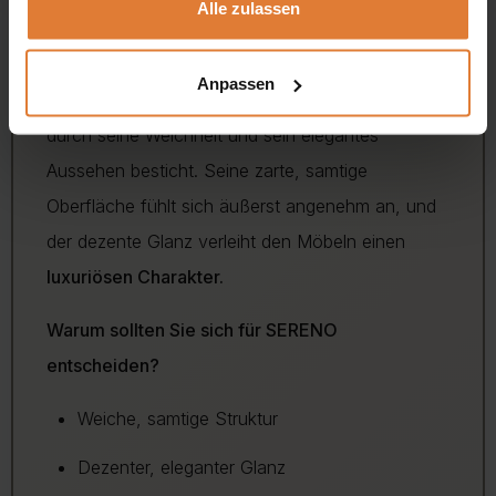
Alle zulassen
Eleganter Velours mit dezentem Glanz
Anpassen
SERENO ist ein
hochwertiger Veloursstoff,
der
durch seine Weichheit und sein elegantes
Aussehen besticht. Seine zarte, samtige
Oberfläche fühlt sich äußerst angenehm an, und
der dezente Glanz verleiht den Möbeln einen
luxuriösen Charakter.
Warum sollten Sie sich für SERENO
entscheiden?
Weiche, samtige Struktur
Dezenter, eleganter Glanz