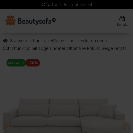
sync
14 Tage Rückgaberecht
support_agent
Kontakt
Startseite
Räume
Wohnzimmer
Ecksofa ohne
Schlaffunktion mit abgerundeter Ottomane PABLO Beige rechts
auf Lager
-20%