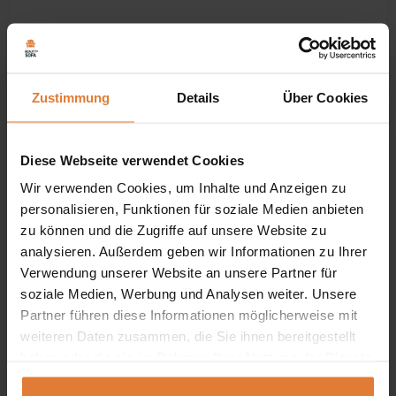
Zustimmung
Details
Über Cookies
Freistehendes Möbelstück
Diese Webseite verwendet Cookies
Wir verwenden Cookies, um Inhalte und Anzeigen zu
PABLO ist ein
freistehendes Möbelstück
personalisieren, Funktionen für soziale Medien anbieten
– seine Rückseite wurde mit dem gleichen
zu können und die Zugriffe auf unsere Website zu
Stoff bezogen wie das gesamte
🎖️
analysieren. Außerdem geben wir Informationen zu Ihrer
Verwendung unserer Website an unsere Partner für
Möbelstück, sodass es nicht nur an der
soziale Medien, Werbung und Analysen weiter. Unsere
Wand, sondern auch in der Mitte des
Partner führen diese Informationen möglicherweise mit
Wohnzimmers aufgestellt werden kann.
weiteren Daten zusammen, die Sie ihnen bereitgestellt
haben oder die sie im Rahmen Ihrer Nutzung der Dienste
gesammelt haben.