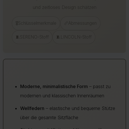
CO2-Emissionen
.
und zeitloses Design schätzen
Bei einigen Lieferregionen, z. B. Inseln, kann eine kurze Prüfung
durch unseren Kundenservice erforderlich sein.
Mit einer bewussten Kaufentscheidung helfen Sie, Retouren zu
🎖️Schlüsselmerkmale
📏Abmessungen
vermeiden und die Umwelt zu schonen.
Mehr Informationen zu Lieferung und Versand finden Sie auf
unserer Lieferungsseite.
🧵SERENO-Stoff
🧵LINCOLN-Stoff
Mehr über Rückgabe
Mehr zur Lieferung
Moderne, minimalistische Form
– passt zu
modernen und klassischen Innenräumen
Wellfedern
– elastische und bequeme Stütze
über die gesamte Sitzfläche