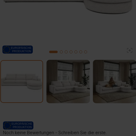
2
1
3
4
5
6
7
Noch keine Bewertungen - Schreiben Sie die erste.