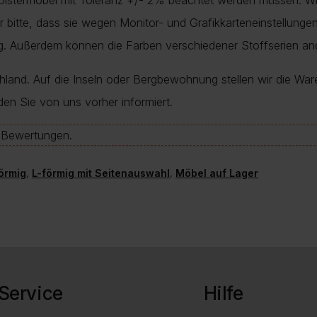
Polstermöbel mit Toleranz +/- 2% beachtet werden müssen. Wi
nur bitte, dass sie wegen Monitor- und Grafikkarteneinstellung
ung. Außerdem können die Farben verschiedener Stoffserien a
chland. Auf die Inseln oder Bergbewohnung stellen wir die War
den Sie von uns vorher informiert.
e-Bewertungen.
örmig
,
L-förmig mit Seitenauswahl
,
Möbel auf Lager
Service
Hilfe