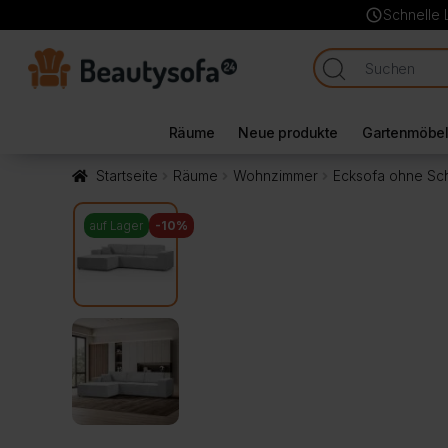
schedule
Schnelle 
Räume
Neue produkte
Gartenmöbe
Startseite
Räume
Wohnzimmer
Ecksofa ohne Sch
auf Lager
-10%