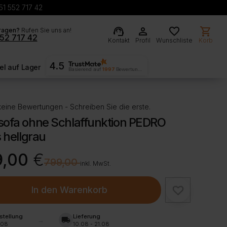
51 552 717 42
support_agent
person
favorite
shopping_cart
ragen?
Rufen Sie uns an!
52 717 42
Kontakt
Profil
Wunschliste
Korb
4.5
l auf Lager
Basierend auf
1997
Bewertungen
eine Bewertungen - Schreiben Sie die erste.
sofa ohne Schlaffunktion PEDRO
s hellgrau
rünglicher
ller
9,00
€
€
799,00
inkl. MwSt.
00 €
00 €.
In den Warenkorb
stellung
Lieferung
local_shipping
.08
10.08 - 21.08