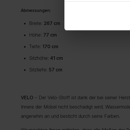
Abmessungen:
Breite:
267 cm
Höhe:
77 cm
Tiefe:
170 cm
Sitzhöhe:
41 cm
Sitztiefe:
57 cm
VELO
– Der Velo-Stoff ist dank der bei seiner He
Innere der Möbel nicht beschädigt wird. Wassermole
angenehm an und besticht durch seine Farben.