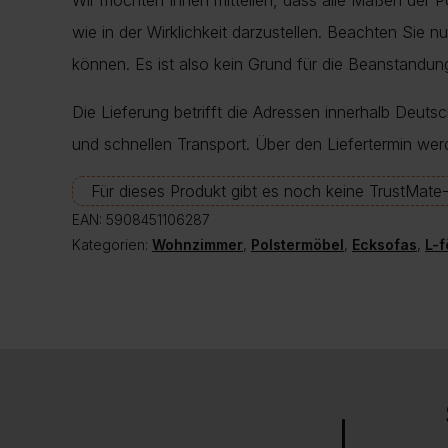
Wir möchten Ihnen mitteilen, dass alle Maßen der 
wie in der Wirklichkeit darzustellen. Beachten Sie 
können. Es ist also kein Grund für die Beanstand
Die Lieferung betrifft die Adressen innerhalb Deuts
und schnellen Transport. Über den Liefertermin wer
Für dieses Produkt gibt es noch keine TrustMat
EAN:
5908451106287
Kategorien:
Wohnzimmer
,
Polstermöbel
,
Ecksofas
,
L-f