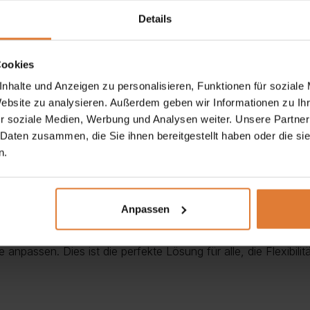
Details
en Möbeln. Es ist aus dem luxuriösen Poso-Cord-Stoff gefert
Einrichtung einen einzigartigen Ausdruck verleiht. Durch sein
Cookies
erleiht ihnen einen Hauch von Eleganz.
nhalte und Anzeigen zu personalisieren, Funktionen für soziale
Website zu analysieren. Außerdem geben wir Informationen zu I
r soziale Medien, Werbung und Analysen weiter. Unsere Partner
en, sondern auch ein bequemer Schlafplatz. Das Ecksofa ist mit
 Daten zusammen, die Sie ihnen bereitgestellt haben oder die s
ln können. Ideal, wenn Sie zusätzlichen Platz für Gäste bra
n.
Anpassen
e Vielseitigkeit. Dank der Möglichkeit, die Ottomane sowohl a
 anpassen. Dies ist die perfekte Lösung für alle, die Flexibi