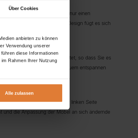
Über Cookies
igt, der dem Möbelstück nicht nur einen
 klassisches und doch modernes Design fügt es sich
 Medien anbieten zu können
hrer Verwendung unserer
 führen diese Informationen
 einer Schlaffunktion ausgestattet, so dass Sie es
ie im Rahmen Ihrer Nutzung
uchen oder einfach nur ganz bequem entspannen
Alle zulassen
uf der rechten als auch auf der linken Seite
lität und die Anpassung der Möbel an sich ändernde