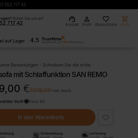
51 552 717 42
support_agent
person
favorite
shopping_cart
ragen?
Rufen Sie uns an!
52 717 42
Kontakt
Profil
Wunschliste
Korb
4.5
l auf Lager
Basierend auf
1997
Bewertungen
eine Bewertungen - Schreiben Sie die erste.
sofa mit Schlaffunktion SAN REMO
rünglicher
ller
9,00
€
€
1019,00
inkl. MwSt.
ählter Stoff:
Poso 60
,00 €
00 €.
In den Warenkorb
stellung
Vorbereitung
Lieferung
shelves
local_shipping
.08
10.08 - 21.08
24.08 - 28.08