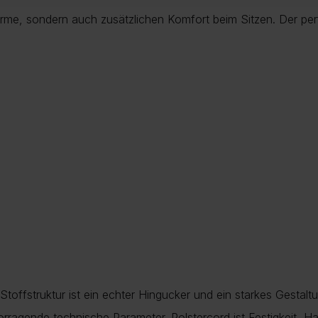
 Arme, sondern auch zusätzlichen Komfort beim Sitzen. Der per
 Stoffstruktur ist ein echter Hingucker und ein starkes Gest
rragende technische Parameter. Polstercord ist Festigkeit, Hal