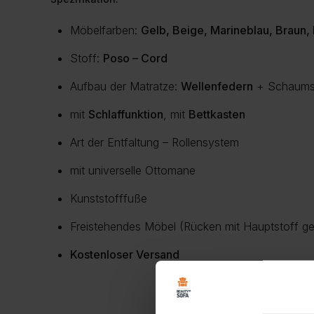
Möbelfarben:
Gelb, Beige, Marineblau, Braun, 
Stoff:
Poso – Cord
Aufbau der Matratze:
Wellenfedern
+ Schaums
mit
Schlaffunktion
, mit
Bettkasten
Art der Entfaltung – Rollensystem
mit universelle Ottomane
Kunststofffuße
Freistehendes Möbel (Rücken mit Hauptstoff ge
Kostenloser Versand