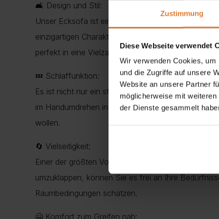
🛋️ Design und Stil:
Zustimmung
Unser Ecksofa ist ein wahres Schmuckstück unter d
einzigartigen Charakter verleiht, sondern auch der 
Diese Webseite verwendet 
perfekt in eine Vielzahl von Innenräumen ein und v
Wir verwenden Cookies, um I
und die Zugriffe auf unsere 
💤 Schlaffunktion:
Website an unsere Partner fü
Es ist nicht nur ein stilvolles Möbelstück zum Sitz
möglicherweise mit weiteren
im Handumdrehen in ein gemütliches Bett verwande
der Dienste gesammelt habe
wollen.
🔄 Vielseitigkeit:
Einer der größten Vorzüge unseres Ecksofas ist sein
umzuklappen, können Sie es frei an Ihre Bedürfnisse
Raumbedingungen schätzen.
🤗 Komfort zum Greifen nah: