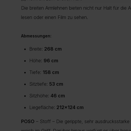
Die breiten Armlehnen bieten nicht nur Halt für die
lesen oder einen Film zu sehen.
Abmessungen:
Breite:
268 cm
Höhe:
96 cm
Tiefe:
158 cm
Sitztiefe:
53 cm
Sitzhöhe:
46 cm
Liegefläche:
212×124 cm
POSO
– Stoff – Die gerippte, sehr ausdrucksstarke
weich im Griff. Darüber hinaus verfügt es über hervo