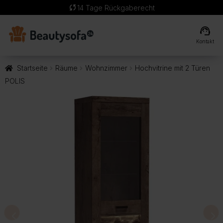
sync
14 Tage Rückgaberecht
support_agent
Kontakt
Startseite
Räume
Wohnzimmer
Hochvitrine mit 2 Türen
POLIS