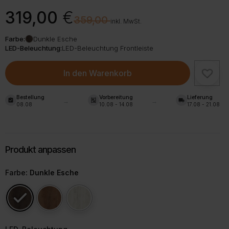
Ursprünglicher
Aktueller
319,00
€
€
359,00
Preis
Preis
inkl. MwSt.
war:
ist:
Farbe:
Dunkle Esche
359,00 €
319,00 €.
LED-Beleuchtung:
LED-Beleuchtung Frontleiste
In den Warenkorb
Bestellung
Vorbereitung
Lieferung
assignment_turned_in
shelves
local_shipping
08.08
10.08 - 14.08
17.08 - 21.08
Farbe
: Dunkle Esche