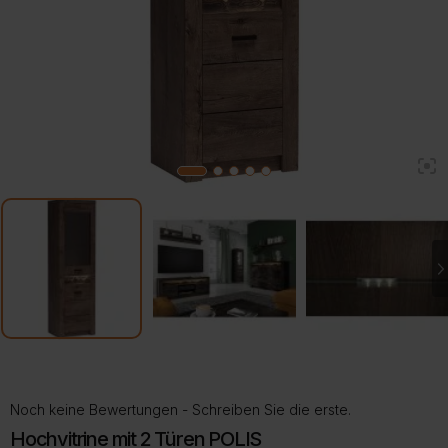
2
1
3
4
5
Noch keine Bewertungen - Schreiben Sie die erste.
Hochvitrine mit 2 Türen POLIS