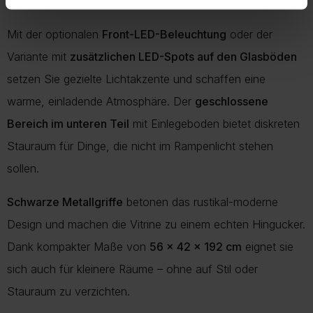
präsentieren.
Mit der optionalen
Front-LED-Beleuchtung
oder der
Variante mit
zusätzlichen LED-Spots auf den Glasböden
setzen Sie gezielte Lichtakzente und schaffen eine
warme, einladende Atmosphäre. Der
geschlossene
Bereich im unteren Teil
mit Einlegeboden bietet diskreten
Stauraum für Dinge, die nicht im Rampenlicht stehen
sollen.
Schwarze Metallgriffe
betonen das rustikal-moderne
Design und machen die Vitrine zu einem echten Hingucker.
Dank kompakter Maße von
56 x 42 x 192 cm
eignet sie
sich auch für kleinere Räume – ohne auf Stil oder
Stauraum zu verzichten.