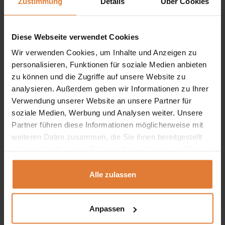
Zustimmung
Details
Über Cookies
erhältlich,
Teil der POLIS-Serie – kombinierbar mit anderen
Diese Webseite verwendet Cookies
Möbeln der Linie,
Wir verwenden Cookies, um Inhalte und Anzeigen zu
Erhältlich in drei eleganten Farbvarianten: Helle Esche,
personalisieren, Funktionen für soziale Medien anbieten
Dunkle Esche und Weiß Kraft,
zu können und die Zugriffe auf unsere Website zu
analysieren. Außerdem geben wir Informationen zu Ihrer
56 x 42 x 192 cm,
Verwendung unserer Website an unsere Partner für
soziale Medien, Werbung und Analysen weiter. Unsere
Partner führen diese Informationen möglicherweise mit
weiteren Daten zusammen, die Sie ihnen bereitgestellt
Die
Hochvitrine POLIS mit 2 Türen
vereint
Industrial-
haben oder die sie im Rahmen Ihrer Nutzung der Dienste
Charme
mit
durchdachter Funktionalität
– ideal für
gesammelt haben.
Alle zulassen
stilbewusste Wohnräume. Im oberen Bereich laden
zwei
Glaseinlegeböden
hinter der transparenten Tür dazu ein,
Lieblingsstücke, Gläser oder Dekoration
Anpassen
gekonnt zu