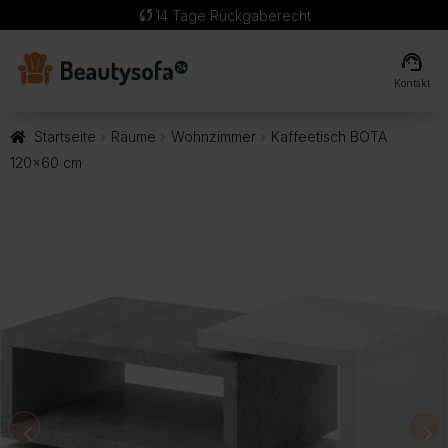
sync
14 Tage Rückgaberecht
support_agent
Kontakt
Startseite
Räume
Wohnzimmer
Kaffeetisch BOTA
120×60 cm