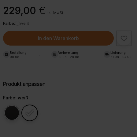
229,00
€
inkl. MwSt.
Farbe:
weiß
In den Warenkorb
Bestellung
Vorbereitung
Lieferung
assignment_turned_in
shelves
local_shipping
08.08
10.08 - 28.08
31.08 - 04.09
Farbe
: weiß