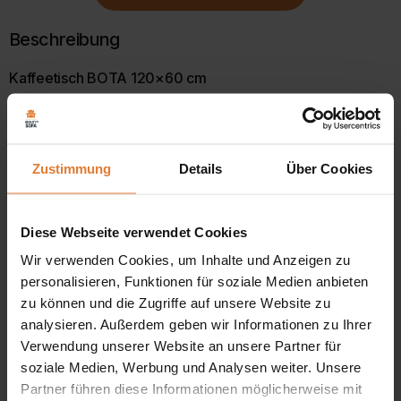
mehrere
mehrer
Varianten
Variante
Beschreibung
auf.
auf.
Die
Die
Kaffeetisch BOTA 120×60 cm
Optionen
Option
Spezifikation:
können
können
auf
auf
Langlebigkeit Der Couchtisch Bota ist kratzfest und
der
der
Produktseite
Produkt
hitzebeständig. So können Sie sicher sein, dass er
Zustimmung
Details
Über Cookies
gewählt
gewählt
Ihnen viele Jahre lang dienen wird.
werden
werden
Selbstmontage Die Möbel werden in einer Verpackung
Diese Webseite verwendet Cookies
mit einer Anleitung zur Selbstmontage geliefert.
Wir verwenden Cookies, um Inhalte und Anzeigen zu
personalisieren, Funktionen für soziale Medien anbieten
Belastbarkeit bis zu 40 kg
zu können und die Zugriffe auf unsere Website zu
analysieren. Außerdem geben wir Informationen zu Ihrer
zwei Farben zur Auswahl: mattschwarz,
Verwendung unserer Website an unsere Partner für
weiß+colorado concrete
soziale Medien, Werbung und Analysen weiter. Unsere
Partner führen diese Informationen möglicherweise mit