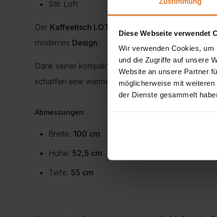
Zustimmung
Stil: Loft
Der
Kaffeetisch LOTTI L11
bringt
Loft-Stil
und
Eleg
Diese Webseite verwendet 
modernes
Design
.
Wir verwenden Cookies, um I
und die Zugriffe auf unsere 
Dank seiner kompakten Maße von
100×55 cm
pas
Website an unsere Partner fü
schaffen eine warme und stilvolle Atmosphäre.
möglicherweise mit weiteren
der Dienste gesammelt habe
Abmessungen:
Breite:
100 cm
Höhe:
52,5 cm
Tiefe:
55 cm