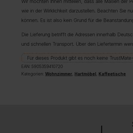
Wir möchten Ihnen mitteilen, dass alle Maßen der 
wie in der Wirklichkeit darzustellen. Beachten Sie 
können. Es ist also kein Grund für die Beanstand
Die Lieferung betrifft die Adressen innerhalb Deuts
und schnellen Transport. Über den Liefertermin wer
Für dieses Produkt gibt es noch keine TrustMat
EAN:
5905359410720
Kategorien:
Wohnzimmer
,
Hartmöbel
,
Kaffeetische