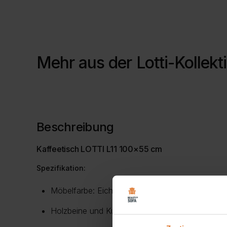
Mehr aus der
Lotti-Kollekt
Beschreibung
Kaffeetisch LOTTI L11 100×55 cm
Spezifikation:
Möbelfarbe: Eiche Artisan
Holzbeine und Kunststoff Griffe