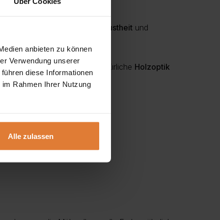
Über Cookies
len
Holzbeinen
, vereint er
Robustheit
und
 Medien anbieten zu können
hrer Verwendung unserer
. Die klaren Linien und die natürliche
Holzoptik
 führen diese Informationen
ie im Rahmen Ihrer Nutzung
Alle zulassen