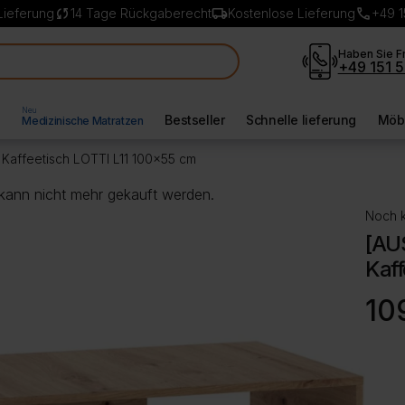
sync
local_shipping
call
Lieferung
14 Tage Rückgaberecht
Kostenlose Lieferung
+49 1
Haben Sie F
+49 151 5
Neu
l
Bestseller
Schnelle lieferung
Möbe
Medizinische Matratzen
Kaffeetisch LOTTI L11 100×55 cm
 kann nicht mehr gekauft werden.
Noch k
[AU
Kaff
10