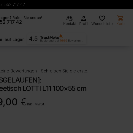
51 552 717 42
support_agent
person
favorite
shopping_cart
ragen?
Rufen Sie uns an!
52 717 42
Kontakt
Profil
Wunschliste
Korb
4.5
l auf Lager
Basierend auf
1999
Bewertungen
eine Bewertungen - Schreiben Sie die erste.
SGELAUFEN]:
eetisch LOTTI L11 100×55 cm
9,00
€
inkl. MwSt.