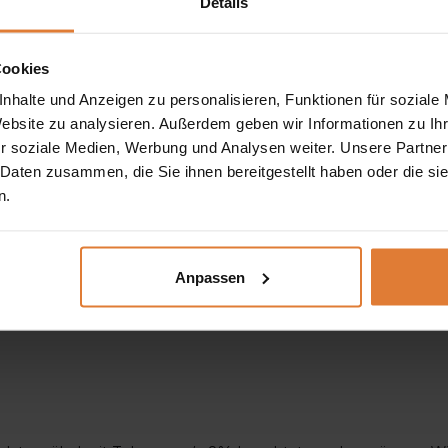
Details
anz
in Ihr
Wohnzimmer
. Gefertigt aus
Eiche Artisan
mit stabi
Cookies
nhalte und Anzeigen zu personalisieren, Funktionen für soziale
Website zu analysieren. Außerdem geben wir Informationen zu I
st der
Tisch
perfekt vor das Sofa oder in gemütliche Sitzecken
r soziale Medien, Werbung und Analysen weiter. Unsere Partner
 Daten zusammen, die Sie ihnen bereitgestellt haben oder die s
n.
Anpassen