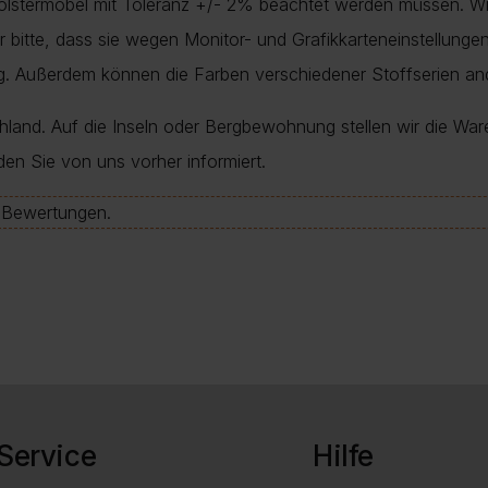
Polstermöbel mit Toleranz +/- 2% beachtet werden müssen. Wi
nur bitte, dass sie wegen Monitor- und Grafikkarteneinstellung
ung. Außerdem können die Farben verschiedener Stoffserien a
chland. Auf die Inseln oder Bergbewohnung stellen wir die War
den Sie von uns vorher informiert.
e-Bewertungen.
Service
Hilfe