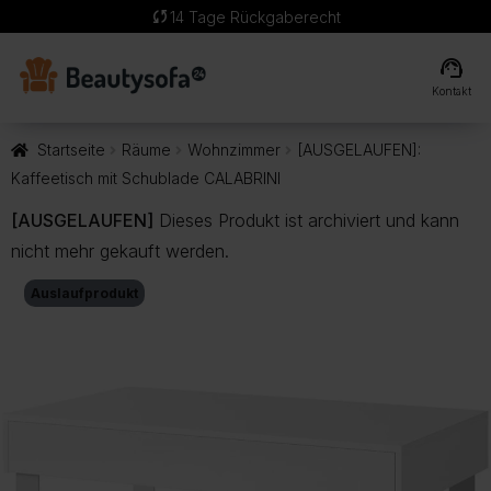
sync
14 Tage Rückgaberecht
support_agent
Kontakt
Startseite
Räume
Wohnzimmer
[AUSGELAUFEN]:
Kaffeetisch mit Schublade CALABRINI
[AUSGELAUFEN]
Dieses Produkt ist archiviert und kann
nicht mehr gekauft werden.
Auslaufprodukt