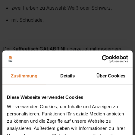
zwei Farben zu Auswahl: Weiß oder Schwarz,
mit Schublade,
Der
Kaffeetisch CALABRINI
überzeugt mit modernem
Design und durchdachter Funktionalität. Die
glänzenden
Fronten
verleihen ihm eine edle Ausstrahlung, während die
Zustimmung
Details
Über Cookies
ABS-Kanten
für Langlebigkeit sorgen. Die praktische
Schublade
bietet Platz für Zeitschriften, Fernbedienungen
oder kleine Alltagsgegenstände und hält deine
Diese Webseite verwendet Cookies
Wohnlandschaft stets aufgeräumt. Erhältlich in
Weiß oder
Wir verwenden Cookies, um Inhalte und Anzeigen zu
personalisieren, Funktionen für soziale Medien anbieten
Schwarz
, fügt sich dieser elegante Couchtisch
zu können und die Zugriffe auf unsere Website zu
harmonisch in jedes Interieur ein. Kombiniere ihn mit
analysieren. Außerdem geben wir Informationen zu Ihrer