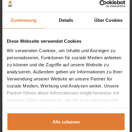
universelles unteres Segment (hängend oder stehend)
Zustimmung
LED-Beleuchtung optional
Details
Über Cookies
Diese Webseite verwendet Cookies
Moderne Hängeelemente für das Wohnzimmer und
Wir verwenden Cookies, um Inhalte und Anzeigen zu
personalisieren, Funktionen für soziale Medien anbieten
darüber hinaus
zu können und die Zugriffe auf unsere Website zu
Die Kollektion CALABRINI ist auf den europäischen
analysieren. Außerdem geben wir Informationen zu Ihrer
Märkten sehr beliebt. Sie umfasst mehr als dreißig
Verwendung unserer Website an unsere Partner für
soziale Medien, Werbung und Analysen weiter. Unsere
Hängeschrank-Sets in verschiedenen Farbvarianten. Ein
Partner führen diese Informationen möglicherweise mit
charakteristisches Merkmal der vorgestellten Kollektion ist
weiteren Daten zusammen, die Sie ihnen bereitgestellt
das Fehlen von Griffen in den Schränken (sie werden mit
haben oder die sie im Rahmen Ihrer Nutzung der Dienste
gesammelt haben.
dem grifflosen Push-to-Open-System geöffnet) sowie die
Alle zulassen
Möglichkeit der freien Anordnung der Oberschränke je