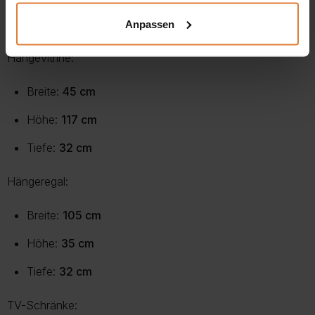
nach individuellen Vorlieben und Bedürfnissen.
Anpassen
Abmessungen:
Hängevitrine:
Breite:
45 cm
Höhe:
117 cm
Tiefe:
32 cm
Hängeregal:
Breite:
105 cm
Höhe:
35 cm
Tiefe:
32 cm
TV-Schränke: