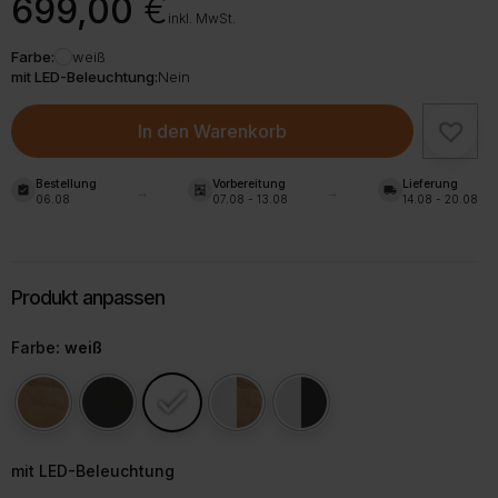
699,00
€
inkl. MwSt.
Farbe:
weiß
mit LED-Beleuchtung:
Nein
In den Warenkorb
Bestellung
Vorbereitung
Lieferung
assignment_turned_in
shelves
local_shipping
06.08
07.08 - 13.08
14.08 - 20.08
Farbe
: weiß
mit LED-Beleuchtung