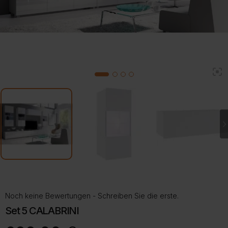
2
1
3
4
Noch keine Bewertungen - Schreiben Sie die erste.
Set 5 CALABRINI