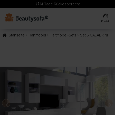
sync
14 Tage Rückgaberecht
support_agent
Kontakt
Startseite
Hartmöbel
Hartmöbel-Sets
Set 5 CALABRINI