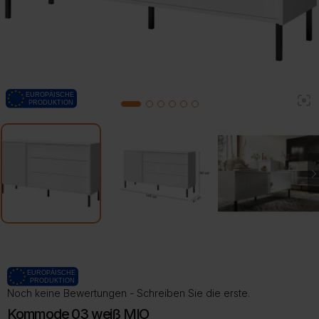
2
1
3
4
5
6
Noch keine Bewertungen - Schreiben Sie die erste.
Kommode 03 weiß MIO