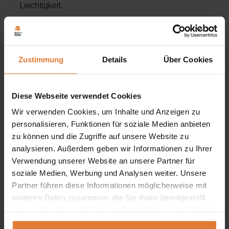
Leichtigkeit.
Die Lamellen auf der Vorderseite der Kommode tragen
nicht nur zu ihrem Charakter bei, sondern verleihen ihr
auch einen einzigartigen Charme. Sie verleihen dem
Zustimmung
Details
Über Cookies
Möbelstück einen subtilen und stilvollen Look, der
jeden Liebhaber modernen Designs begeistern wird.
Diese Webseite verwendet Cookies
Wir verwenden Cookies, um Inhalte und Anzeigen zu
Die weiße Farbe der Kommode aus dem System MIO
personalisieren, Funktionen für soziale Medien anbieten
macht Ihr Interieur hell und elegant und schafft eine
zu können und die Zugriffe auf unsere Website zu
harmonische Atmosphäre, die zur Entspannung und
analysieren. Außerdem geben wir Informationen zu Ihrer
Verwendung unserer Website an unsere Partner für
Erholung einlädt.
soziale Medien, Werbung und Analysen weiter. Unsere
Partner führen diese Informationen möglicherweise mit
Wenn Sie auf der Suche nach einer Kommode sind, die
weiteren Daten zusammen, die Sie ihnen bereitgestellt
sowohl Funktionalität als auch anspruchsvolles Design
haben oder die sie im Rahmen Ihrer Nutzung der Dienste
vereint, wird unser Modell aus dem MIO-System Ihre
gesammelt haben.