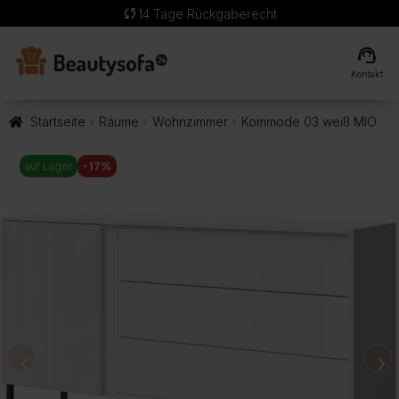
sync
14 Tage Rückgaberecht
support_agent
Kontakt
Startseite
Räume
Wohnzimmer
Kommode 03 weiß MIO
auf Lager
-17%