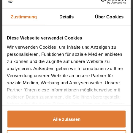
Zustimmung
Details
Über Cookies
Wir möchten Ihnen mitteilen, dass alle Maßen der
Polstermöbel mit Toleranz +/- 2% beachtet werden
Diese Webseite verwendet Cookies
müssen. Wir geben uns die Mühe, Ihnen alle Farben
Wir verwenden Cookies, um Inhalte und Anzeigen zu
ähnlich wie in der Wirklichkeit darzustellen. Beachten Sie
personalisieren, Funktionen für soziale Medien anbieten
nur bitte, dass sie wegen Monitor- und
zu können und die Zugriffe auf unsere Website zu
analysieren. Außerdem geben wir Informationen zu Ihrer
Grafikkarteneinstellungen ein bisschen von der Wirklichkeit
Verwendung unserer Website an unsere Partner für
abweichen können. Es ist also kein Grund für die
soziale Medien, Werbung und Analysen weiter. Unsere
Beanstandung. Außerdem können die Farben
Partner führen diese Informationen möglicherweise mit
weiteren Daten zusammen, die Sie ihnen bereitgestellt
verschiedener Stoffserien andere Farbnuancen haben.
haben oder die sie im Rahmen Ihrer Nutzung der Dienste
gesammelt haben.
Die Lieferung betrifft die Adressen innerhalb Deutschland.
Alle zulassen
Auf die Inseln oder Bergbewohnung stellen wir die Ware
nicht zu. Wir verfügen über den eigenen, sicheren und