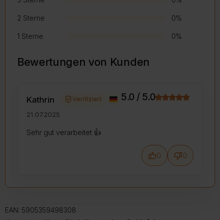
2 Sterne
0%
1 Sterne
0%
Bewertungen von Kunden
5.0 / 5.0
verified_user
Kathrin
Verifiziert
21.07.2025
Sehr gut verarbeitet 👍️
thumb_up
thumb_down
0
0
EAN:
5905359498308