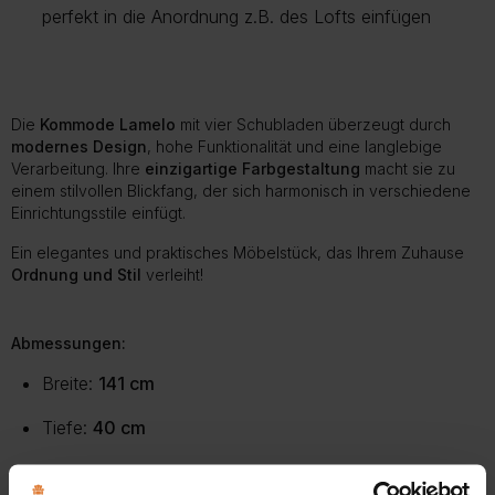
perfekt
in
die
Anordnung
z
.
B
.
des
Lofts
einfügen
Mehr zur Lieferung
Die
Kommode Lamelo
mit vier Schubladen überzeugt durch
modernes Design
, hohe Funktionalität und eine langlebige
Verarbeitung. Ihre
einzigartige Farbgestaltung
macht sie zu
einem stilvollen Blickfang, der sich harmonisch in verschiedene
Einrichtungsstile einfügt.
Ein elegantes und praktisches Möbelstück, das Ihrem Zuhause
Ordnung und Stil
verleiht!
Abmessungen:
Breite:
141 cm
Tiefe:
40 cm
Höhe:
88
cm