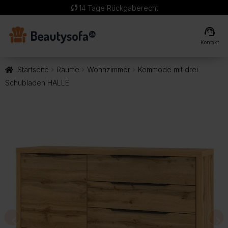
sync
14 Tage Rückgaberecht
support_agent
Kontakt
Startseite
Räume
Wohnzimmer
Kommode mit drei
Schubladen HALLE