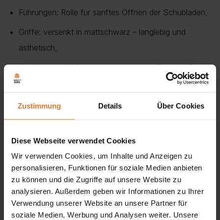
Führungen: Rolle für sanftes Öffnen der Schubladen,
Griffe: versenkt in mattschwarz – langlebig und
ästhetisch,
Ausführung: ABS-Kante im sichtbaren Bereich, Papier
im unsichtbaren Bereich,
Zustimmung
Details
Über Cookies
Die eintürige Kommode mit 3 Schubladen ist eine stilvolle
und funktionelle Lösung für jedes Interieur. Mit einem
geräumigen Schrank und drei geräumigen Schubladen ist
Diese Webseite verwendet Cookies
sie ideal für die Aufbewahrung von Kleidung, Dokumenten
Wir verwenden Cookies, um Inhalte und Anzeigen zu
personalisieren, Funktionen für soziale Medien anbieten
oder Schmuckstücken. Die Kommode ist aus
zu können und die Zugriffe auf unsere Website zu
hochwertigen Materialien gefertigt, die eine lange
analysieren. Außerdem geben wir Informationen zu Ihrer
Lebensdauer und ein elegantes Aussehen garantieren. Die
Verwendung unserer Website an unsere Partner für
soziale Medien, Werbung und Analysen weiter. Unsere
eintürige Kommode mit 3 Schubladen passt perfekt in