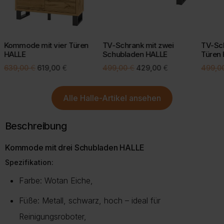
CO2-Emissionen
.
Bei einigen Lieferregionen, z. B. Inseln, kann eine kurze Prüfung
Mit einer bewussten Kaufentscheidung helfen Sie, Retouren zu
durch unseren Kundenservice erforderlich sein.
vermeiden und die Umwelt zu schonen.
Kommode mit vier Türen
TV-Schrank mit zwei
TV-Sch
Mehr Informationen zu Lieferung und Versand finden Sie auf
HALLE
Schubladen HALLE
Türen
unserer Lieferungsseite.
Mehr über Rückgabe
Ursprünglicher
Aktueller
Ursprünglicher
Aktueller
639,00
€
619,00
€
499,00
€
429,00
€
499,0
Preis
Preis
Preis
Preis
Mehr zur Lieferung
war:
ist:
war:
ist:
Alle
Halle-Artikel
ansehen
639,00 €
619,00 €.
499,00 €
429,00 €.
Beschreibung
Kommode mit drei Schubladen HALLE
Spezifikation:
Farbe: Wotan Eiche,
Füße: Metall, schwarz, hoch – ideal für
Reinigungsroboter,