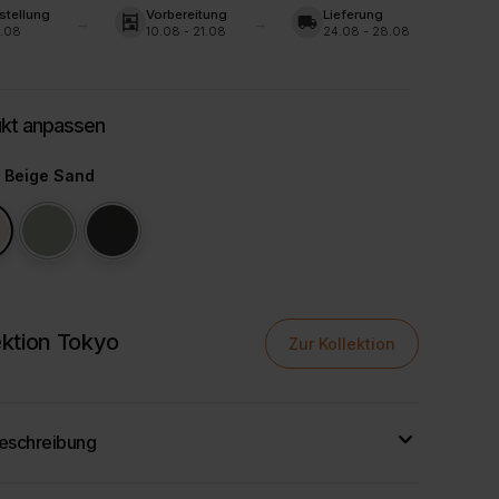
stellung
Vorbereitung
Lieferung
shelves
local_shipping
.08
10.08 - 21.08
24.08 - 28.08
: Beige Sand
ektion Tokyo
Zur Kollektion
eschreibung
egante Kommode im modernen Design bietet nicht nur