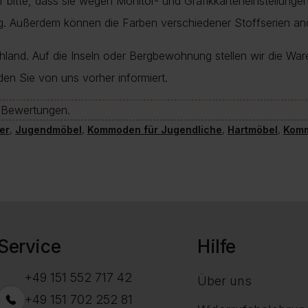
nur bitte, dass sie wegen Monitor- und Grafikkarteneinstellung
ung. Außerdem können die Farben verschiedener Stoffserien a
chland. Auf die Inseln oder Bergbewohnung stellen wir die War
den Sie von uns vorher informiert.
e-Bewertungen.
er
,
Jugendmöbel
,
Kommoden für Jugendliche
,
Hartmöbel
,
Kom
Service
Hilfe
+49 151 552 717 42
Über uns
+49 151 702 252 81