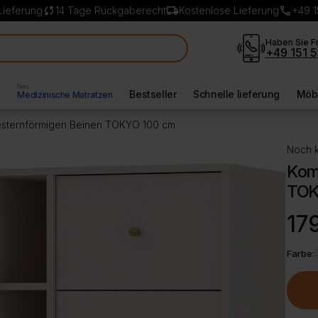
sync
local_shipping
call
Lieferung
14 Tage Rückgaberecht
Kostenlose Lieferung
+49 1
Haben Sie F
+49 151 5
Neu
l
Bestseller
Schnelle lieferung
Möbe
Medizinische Matratzen
sternförmigen Beinen TOKYO 100 cm
Noch k
Kom
TOK
Ursp
Aktue
17
Preis
Preis
war:
ist:
Farbe:
199,
179,