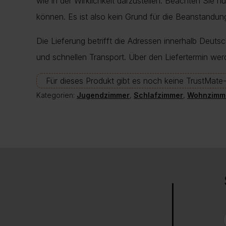
wie in der Wirklichkeit darzustellen. Beachten Sie 
können. Es ist also kein Grund für die Beanstand
Die Lieferung betrifft die Adressen innerhalb Deuts
und schnellen Transport. Über den Liefertermin wer
Für dieses Produkt gibt es noch keine TrustMat
Kategorien:
Jugendzimmer
,
Schlafzimmer
,
Wohnzimm