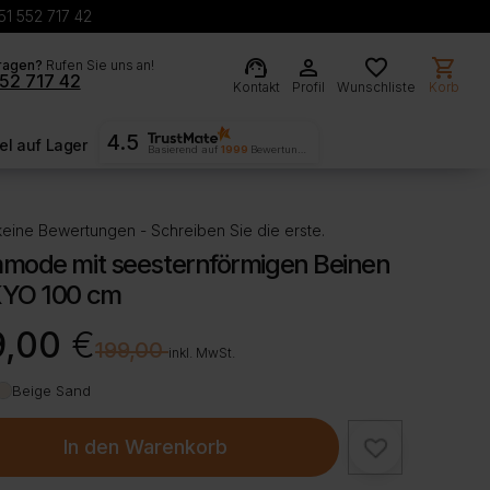
51 552 717 42
support_agent
person
favorite
shopping_cart
ragen?
Rufen Sie uns an!
52 717 42
Kontakt
Profil
Wunschliste
Korb
4.5
l auf Lager
Basierend auf
1999
Bewertungen
eine Bewertungen - Schreiben Sie die erste.
mode mit seesternförmigen Beinen
YO 100 cm
rünglicher
ller
9,00
€
€
199,00
inkl. MwSt.
Beige Sand
00 €
00 €.
In den Warenkorb