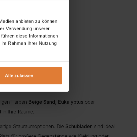
 Medien anbieten zu können
hrer Verwendung unserer
 führen diese Informationen
ie im Rahmen Ihrer Nutzung
Alle zulassen
endigen Farben
Beige Sand
,
Eukalyptus
oder
 in Ihre Räume.
seitige Stauraumoptionen. Die
Schubladen
sind ideal
Platz für größere Gegenstände wie Kleidung oder