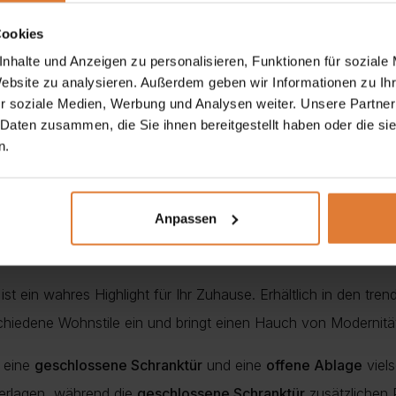
Cookies
00 cm
nhalte und Anzeigen zu personalisieren, Funktionen für soziale
Website zu analysieren. Außerdem geben wir Informationen zu I
r soziale Medien, Werbung und Analysen weiter. Unsere Partner
 Daten zusammen, die Sie ihnen bereitgestellt haben oder die s
n.
Anpassen
ist ein wahres Highlight für Ihr Zuhause. Erhältlich in den tr
chiedene Wohnstile ein und bringt einen Hauch von Modernität
, eine
geschlossene Schranktür
und eine
offene Ablage
viel
terlagen, während die
geschlossene Schranktür
zusätzlichen 