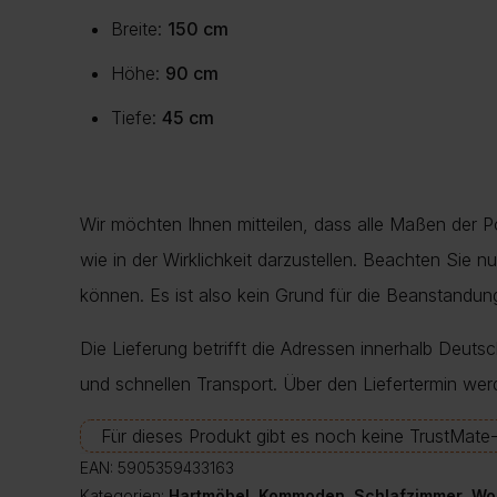
Breite:
150 cm
Höhe:
90 cm
Tiefe:
45 cm
Wir möchten Ihnen mitteilen, dass alle Maßen der 
wie in der Wirklichkeit darzustellen. Beachten Sie 
können. Es ist also kein Grund für die Beanstand
Die Lieferung betrifft die Adressen innerhalb Deuts
und schnellen Transport. Über den Liefertermin wer
Für dieses Produkt gibt es noch keine TrustMat
EAN:
5905359433163
Kategorien:
Hartmöbel
,
Kommoden
,
Schlafzimmer
,
Wo