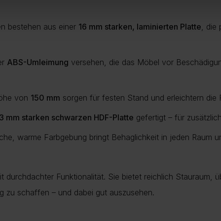
en bestehen aus einer
16 mm starken, laminierten Platte
, die
er
ABS-Umleimung
versehen, die das Möbel vor Beschädigung
 Höhe von
150 mm
sorgen für festen Stand und erleichtern die
3 mm starken schwarzen HDF-Platte
gefertigt – für zusätzlic
liche, warme Farbgebung bringt Behaglichkeit in jeden Raum u
 durchdachter Funktionalität. Sie bietet reichlich Stauraum, ü
ng zu schaffen – und dabei gut auszusehen.