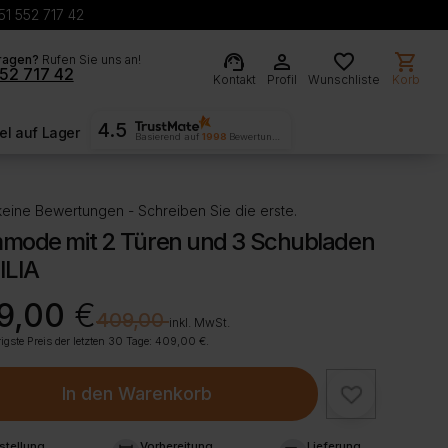
51 552 717 42
support_agent
person
favorite
shopping_cart
ragen?
Rufen Sie uns an!
52 717 42
Kontakt
Profil
Wunschliste
Korb
4.5
l auf Lager
Basierend auf
1998
Bewertungen
eine Bewertungen - Schreiben Sie die erste.
mode mit 2 Türen und 3 Schubladen
ILIA
rünglicher
ller
9,00
€
€
409,00
inkl. MwSt.
igste Preis der letzten 30 Tage:
409,00
€
.
00 €
00 €.
In den Warenkorb
stellung
Vorbereitung
Lieferung