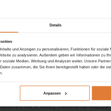
Details
Cookies
e HDF-Platte 3 mm
nhalte und Anzeigen zu personalisieren, Funktionen für soziale
Website zu analysieren. Außerdem geben wir Informationen zu I
r soziale Medien, Werbung und Analysen weiter. Unsere Partner
 Daten zusammen, die Sie ihnen bereitgestellt haben oder die s
n.
Kommode VASILIA
. Dieses elegante Möbelstück überzeugt 
 oder Flur – die Kommode fügt sich harmonisch in jedes Interi
Anpassen
 ausreichend Platz für Kleidung, Dokumente oder Alltagsgegens