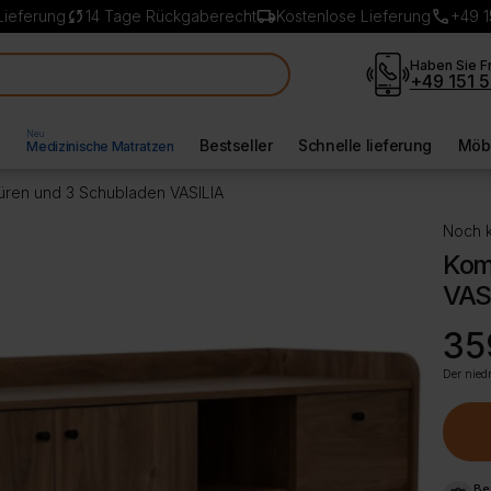
sync
local_shipping
call
Lieferung
14 Tage Rückgaberecht
Kostenlose Lieferung
+49 1
Haben Sie F
+49 151 5
Neu
l
Bestseller
Schnelle lieferung
Möbe
Medizinische Matratzen
üren und 3 Schubladen VASILIA
Noch k
Kom
VAS
Ursp
Aktue
35
Preis
Preis
war:
ist:
Der niedr
409,
359,
Be