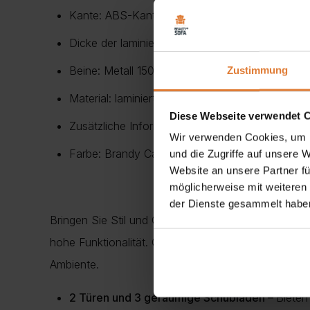
Kante: ABS-Kante
Dicke der laminierten Platte: 16 mm
Beine: Metall 150 mm
Zustimmung
Material: laminierte Platte
Diese Webseite verwendet 
Zusätzliche Informationen: Rückseite: schwarz
Wir verwenden Cookies, um I
Farbe: Brandy Castello,
und die Zugriffe auf unsere 
Website an unsere Partner fü
möglicherweise mit weiteren
der Dienste gesammelt habe
Bringen Sie Stil und Ordnung in Ihr Zuhause mit der
hohe Funktionalität. Ob im Wohnzimmer, Schlafzimmer
Ambiente.
2 Türen und 3 geräumige Schubladen –
Bieten