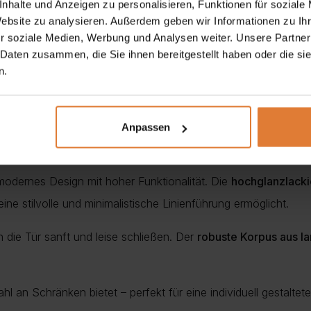
nhalte und Anzeigen zu personalisieren, Funktionen für soziale
Website zu analysieren. Außerdem geben wir Informationen zu I
r soziale Medien, Werbung und Analysen weiter. Unsere Partner
 Daten zusammen, die Sie ihnen bereitgestellt haben oder die s
n.
önnen Sie sich Ihr eigenes perfektes Set zusammenstellen
Anpassen
modernes Design mit hoher Funktionalität. Die
hochglanzlacki
ine stilvolle und minimalistische Linienführung ermöglicht.
h die Tür sanft und leise schließen. Der
robuste Korpus aus la
hl an Schränken bietet – perfekt für eine individuell gestalte