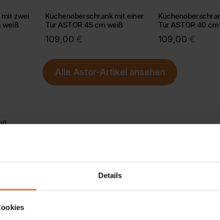
mit zwei
Küchenoberschrank mit einer
Küchenoberschran
 weiß
Tür ASTOR 45 cm weiß
Tür ASTOR 40 cm
109,00
€
109,00
€
Alle
Astor-Artikel
ansehen
iß
Details
Cookies