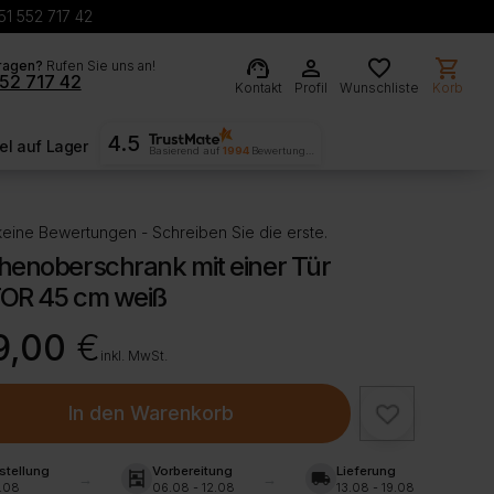
51 552 717 42
support_agent
person
favorite
shopping_cart
ragen?
Rufen Sie uns an!
52 717 42
Kontakt
Profil
Wunschliste
Korb
4.5
l auf Lager
Basierend auf
1994
Bewertungen
eine Bewertungen - Schreiben Sie die erste.
henoberschrank mit einer Tür
OR 45 cm weiß
9,00
€
inkl. MwSt.
In den Warenkorb
stellung
Vorbereitung
Lieferung
shelves
local_shipping
.08
06.08 - 12.08
13.08 - 19.08