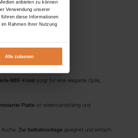
 Medien anbieten zu können
hrer Verwendung unserer
 führen diese Informationen
ie im Rahmen Ihrer Nutzung
Alle zulassen
erte MDF-Front
sorgt für eine elegante Optik,
minierter Platte
ist widerstandsfähig und
te Küche.
Zur Selbstmontage
geeignet und einfach