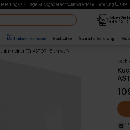
sync
local_shipping
call
Lieferung
14 Tage Rückgaberecht
Kostenlose Lieferung
+49 1
Haben Sie F
+49 151 5
Neu
l
Bestseller
Schnelle lieferung
Möbe
Medizinische Matratzen
nk mit einer Tür ASTOR 45 cm weiß
Noch k
Küc
AST
10
Be
assignment_turned_in
05