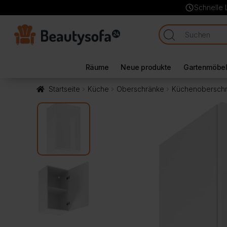
schedule
Schnelle 
Räume
Neue produkte
Gartenmöbe
Startseite
Küche
Oberschränke
Küchenoberschra