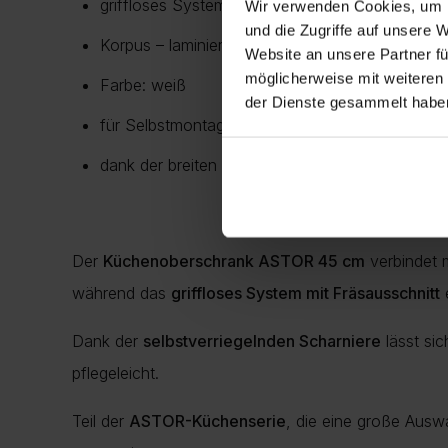
griffloses System mit Fräsausschnitt
Wir verwenden Cookies, um I
und die Zugriffe auf unsere 
Korpus – laminierte Platte
Website an unsere Partner fü
möglicherweise mit weiteren
Farbe: weiß
der Dienste gesammelt habe
für Selbstmontage
dank der breiten Palette von Astor Schränken k
Der
Küchenoberschrank ASTOR 45 cm
verbindet 
während das
griffloses System mit Fräsausschnitt
e
Dank der
selbstverriegelnden Scharniere
lässt sic
pflegeleicht.
Teil der
ASTOR-Küchenserie
, die eine große Auswa