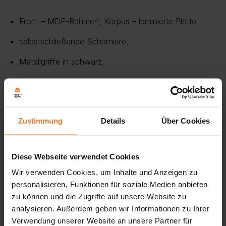
Front – MDF-Rahmen, Korpus – laminierte Platte,
selbstschließende Scharniere,
Metallgriffe in schwarz,
für Selbstmontage,
Der Preis des Schranks ist ohne die Platte angegeben,
Zustimmung
Details
Über Cookies
dank der breiten Palette von Provence Schränken
können Sie sich Ihr eigenes perfektes Set
zusammenstellen,
Diese Webseite verwendet Cookies
Wir verwenden Cookies, um Inhalte und Anzeigen zu
personalisieren, Funktionen für soziale Medien anbieten
zu können und die Zugriffe auf unsere Website zu
Die
PROVENCE Küchenoberschrank-Vitrine 80 cm
analysieren. Außerdem geben wir Informationen zu Ihrer
verbindet
klassische Eleganz
mit praktischer
Verwendung unserer Website an unsere Partner für