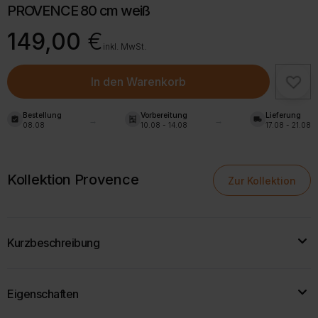
PROVENCE 80 cm weiß
149,00
€
inkl. MwSt.
In den Warenkorb
Bestellung
Vorbereitung
Lieferung
assignment_turned_in
shelves
local_shipping
08.08
10.08 - 14.08
17.08 - 21.08
Kollektion Provence
Zur Kollektion
Kurzbeschreibung
Die
PROVENCE Küchenoberschrank-Vitrine 80 cm
verbindet
Eigenschaften
klassische Eleganz
mit praktischer Funktionalität.