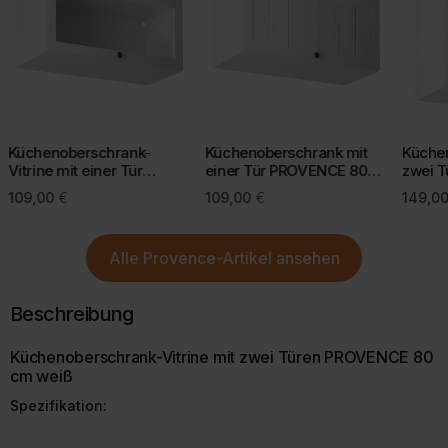
Der Termin wird jedoch nicht später als angegeben sein.
CO2-Emissionen
.
Bei einigen Lieferregionen, z. B. Inseln, kann eine kurze Prüfung
Mit einer bewussten Kaufentscheidung helfen Sie, Retouren zu
durch unseren Kundenservice erforderlich sein.
vermeiden und die Umwelt zu schonen.
Mehr Informationen zu Lieferung und Versand finden Sie auf
unserer Lieferungsseite.
Mehr über Rückgabe
Küchenoberschrank-
Küchenoberschrank mit
Küche
Vitrine mit einer Tür
einer Tür PROVENCE 80
zwei 
PROVENCE 80 cm weiß
cm weiß
cm we
109,00
€
109,00
€
149,0
Mehr zur Lieferung
Alle
Provence-Artikel
ansehen
Beschreibung
Küchenoberschrank-Vitrine mit zwei Türen PROVENCE 80
cm weiß
Spezifikation: