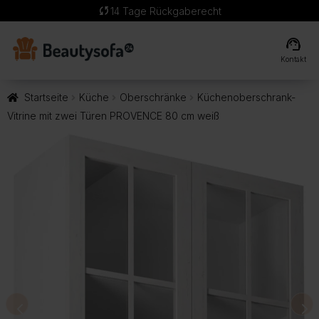
sync
14 Tage Rückgaberecht
support_agent
Kontakt
Startseite
Küche
Oberschränke
Küchenoberschrank-
Vitrine mit zwei Türen PROVENCE 80 cm weiß