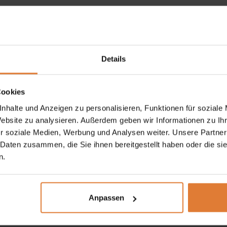
unsere
200G/M2)
Meh
Mehr
 Wir beweisen es mit der Matratze Vanillia, in der Multi-Po
Details
per perfekt an, federt aber auch wesentlich sanfter jede Art
Cookies
ten Schicht von unabhängig voneinander arbeitenden Taschenf
nhalte und Anzeigen zu personalisieren, Funktionen für soziale
influsst nicht nur die Gesamthöhe der Matratze, sondern sorg
Website zu analysieren. Außerdem geben wir Informationen zu I
 Struktur eine gute Luftzirkulation. Er zeichnet sich durch hoh
r soziale Medien, Werbung und Analysen weiter. Unsere Partner
 Daten zusammen, die Sie ihnen bereitgestellt haben oder die s
n.
 die Matratze zu drehen und zu wenden, um Verformungen zu v
auer zu verlängern und die Schlafhygiene zu verbessern.
Anpassen
uss für einfache Reinigung, bestickter Stoff auf elastischem