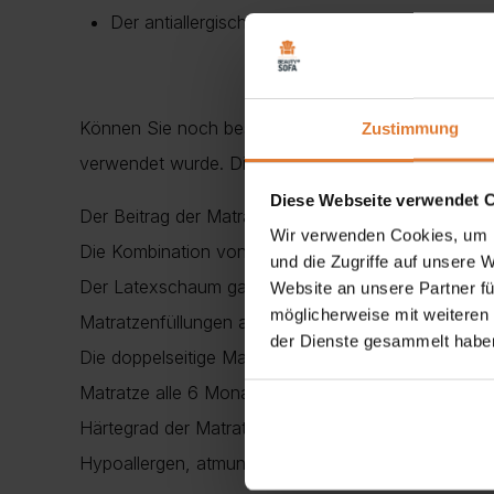
Der antiallergische Bezug mit KLIMA-WATTE (
Können Sie noch besser mit Druck umgehen? Immer.
Zustimmung
verwendet wurde. Die Matratze passt sich jedem Kör
Diese Webseite verwendet 
Der Beitrag der Matratze basiert auf einer doppel
Wir verwenden Cookies, um I
Die Kombination von Minipocket + Taschenfedern bee
und die Zugriffe auf unsere 
Der Latexschaum garantiert dank seiner einzigartigen
Website an unsere Partner fü
möglicherweise mit weiteren
Matratzenfüllungen anerkannt
der Dienste gesammelt habe
Die doppelseitige Matratze bietet die Möglichkeit,
Matratze alle 6 Monate zu drehen, um ihre Lebensd
Härtegrad der Matratze: mittelfest
Hypoallergen, atmungsaktiv, Bezug mit Reißverschl