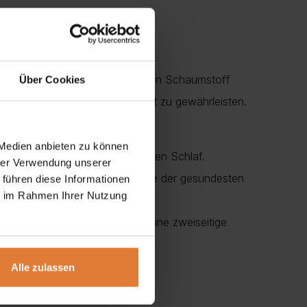
r Lieferungsseite.
r über Rückgabe
 zur Lieferung
cket-Technologie und 2 Arten von Schaumstoff
Über Cookies
 von Druck, um beste Sicherheit zu gewährleisten.
edern
 Medien anbieten zu können
t vor allem für einen luxuriösen Schlaf.
hrer Verwendung unserer
e Elastizität aus und ist als eine der gesündesten
 führen diese Informationen
ie im Rahmen Ihrer Nutzung
ermeiden. Es wird empfohlen, eine zweiseitige
Alle zulassen
 Schaum (3 cm)