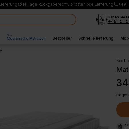
sync
local_shipping
call
Lieferung
14 Tage Rückgaberecht
Kostenlose Lieferung
+49 1
Haben Sie F
+49 151 5
Neu
l
Bestseller
Schnelle lieferung
Möbe
Medizinische Matratzen
IA
Noch k
Mat
34
Liegef
Be
assignment_turned_in
07