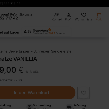
51 552 717 42
support_agent
person
favorite
shopping_cart
ragen?
Rufen Sie uns an!
52 717 42
Kontakt
Profil
Wunschliste
Korb
4.5
l auf Lager
Basierend auf
1997
Bewertungen
eine Bewertungen - Schreiben Sie die erste.
ratze VANILLIA
9,00
€
inkl. MwSt.
läche:
120x200
In den Warenkorb
stellung
Vorbereitung
Lieferung
shelves
local_shipping
.08
10.08 - 14.08
17.08 - 21.08