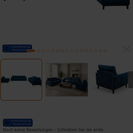
2
1
3
4
5
6
7
8
9
10
11
12
13
14
15
16
Noch keine Bewertungen - Schreiben Sie die erste.