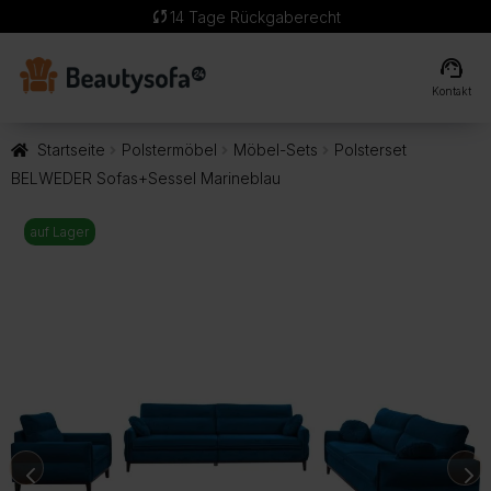
sync
14 Tage Rückgaberecht
support_agent
Kontakt
Startseite
Polstermöbel
Möbel-Sets
Polsterset
BELWEDER Sofas+Sessel Marineblau
auf Lager