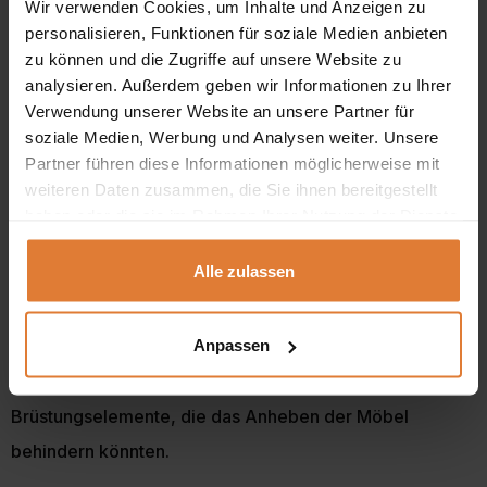
Wir verwenden Cookies, um Inhalte und Anzeigen zu
Abmessungen:
personalisieren, Funktionen für soziale Medien anbieten
Breite:
268 / 218 / 94 cm
zu können und die Zugriffe auf unsere Website zu
analysieren. Außerdem geben wir Informationen zu Ihrer
Höhe:
95 cm
Verwendung unserer Website an unsere Partner für
Tiefe:
94 cm
soziale Medien, Werbung und Analysen weiter. Unsere
Partner führen diese Informationen möglicherweise mit
Sitztiefe:
63 cm
weiteren Daten zusammen, die Sie ihnen bereitgestellt
haben oder die sie im Rahmen Ihrer Nutzung der Dienste
Sitzhöhe:
48 cm
gesammelt haben.
Alle zulassen
Aufgrund der großen Abmessungen der Möbelstücke
prüfen Sie bitte insbesondere die Breite der
Anpassen
Durchgänge: Treppen, Flure und Türen. Berücksichtigen
Sie bitte auch feste Elemente wie Heizkörper oder
Brüstungselemente, die das Anheben der Möbel
behindern könnten.