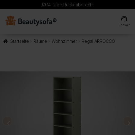
sync
14 Tage Rückgaberecht
support_agent
Kontakt
Startseite
Räume
Wohnzimmer
Regal ARROCCO