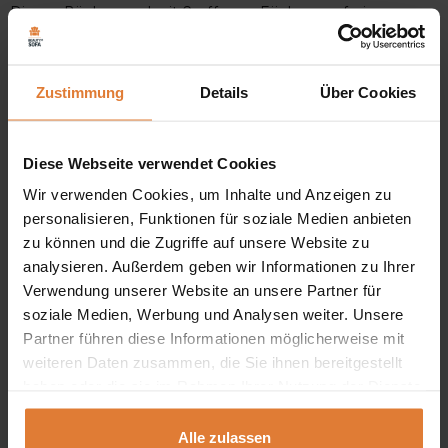
Dieses Bücherregal mit 6 offenen Fächern auf einem
massiven Metallsockel ist die perfekte Lösung, um Ihren
Raum auf moderne und ästhetische Weise zu organisieren.
Zustimmung
Details
Über Cookies
Metallsockel:
Das Bücherregal Arrocco sieht dank
seines robusten Metallsockels modern und solide aus.
Diese Webseite verwendet Cookies
Die Metallkonstruktion verleiht dem Bücherregal nicht
Wir verwenden Cookies, um Inhalte und Anzeigen zu
personalisieren, Funktionen für soziale Medien anbieten
nur ein elegantes Aussehen, sondern garantiert auch
zu können und die Zugriffe auf unsere Website zu
Stabilität.
analysieren. Außerdem geben wir Informationen zu Ihrer
Verwendung unserer Website an unsere Partner für
Vielfältige Farben:
Erhältlich in vier trendigen Farben –
soziale Medien, Werbung und Analysen weiter. Unsere
weiß, beige, schwarz und pastellgrün – können Sie
Partner führen diese Informationen möglicherweise mit
das Bücherregal an Ihren individuellen Geschmack und
weiteren Daten zusammen, die Sie ihnen bereitgestellt
haben oder die sie im Rahmen Ihrer Nutzung der Dienste
den Charakter Ihrer Einrichtung anpassen.
gesammelt haben.
6 offene Fächer:
Das clevere Design des
Alle zulassen