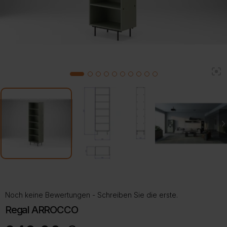
2
1
3
4
5
6
7
8
9
10
Noch keine Bewertungen - Schreiben Sie die erste.
Regal ARROCCO