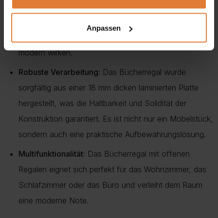
Bücherregals mit 6 offenen Fächern bietet viel Platz,
um Dekorationen, Bücher oder andere Gegenstände
Anpassen
zu präsentieren, und lässt das Gesamtbild leicht und
modern wirken.
Robuste Verarbeitung:
Das Bücherregal wurde
sorgfältig aus einer 18 mm dicken laminierten Platte
hergestellt, was die Haltbarkeit und Solidität der
Konstruktion garantiert. Es ist nicht nur ein Möbelstück,
sondern auch eine praktische Aufbewahrungslösung.
Multifunktionalität:
Das Bücherregal mit offenen
Regalen eignet sich perfekt für das Wohnzimmer, das
Schlafzimmer oder das Büro und verleiht dem Raum
eine moderne Note.