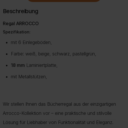
mehrere
mehrere
mehrer
Varianten
Varianten
Variante
Beschreibung
auf.
auf.
auf.
Die
Die
Die
Regal ARROCCO
Optionen
Optionen
Option
Spezifikation:
können
können
können
auf
auf
auf
mit 6 Einlegeböden,
der
der
der
Produktseite
Produktseite
Produkt
Farbe: weiß, beige, schwarz, pastellgrün,
gewählt
gewählt
gewählt
werden
werden
werden
18 mm
Laminiertplatte,
mit Metallstützen,
Wir stellen Ihnen das Bücherregal aus der einzigartigen
Arrocco-Kollektion vor – eine praktische und stilvolle
Lösung für Liebhaber von Funktionalität und Eleganz.