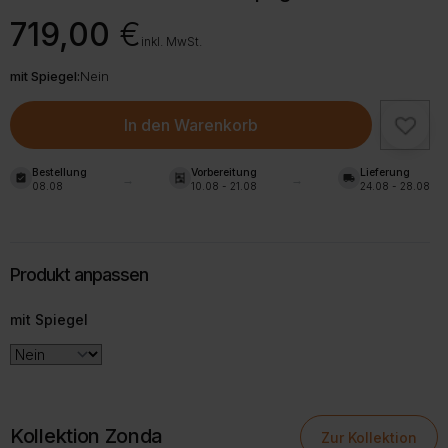
719,00
€
inkl. MwSt.
mit Spiegel:
Nein
In den Warenkorb
Bestellung
Vorbereitung
Lieferung
assignment_turned_in
shelves
local_shipping
08.08
10.08 - 21.08
24.08 - 28.08
mit Spiegel
Kollektion Zonda
Zur Kollektion