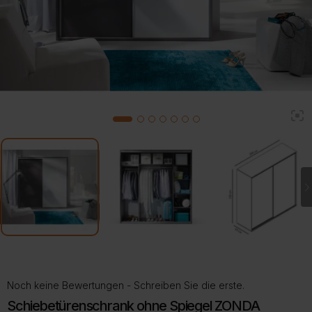
2
1
3
4
5
6
7
Noch keine Bewertungen - Schreiben Sie die erste.
Schiebetürenschrank ohne Spiegel ZONDA