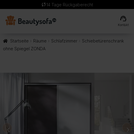
sync
14 Tage Rückgaberecht
support_agent
Kontakt
Startseite
Räume
Schlafzimmer
Schiebetürenschrank
ohne Spiegel ZONDA