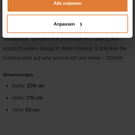
Alle zulassen
Mit viel Liebe zum Detail entworfen, bietet er viel
Stauraum und bewahrt dabei seinen Stil. Aus
Anpassen
hochwertigen Materialien gefertigt, ist ZONDA nicht nur ein
Möbelstück, sondern eine Investition in Ordnung und
anspruchsvolles Design in Ihrem Interieur. Entdecken Sie
Funktionalität auf eine schöne Art und Weise – ZONDA.
Abmessungen:
Breite:
206 cm
Höhe:
210 cm
Tiefe:
63 cm