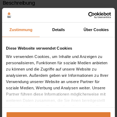
Beschreibung
Schiebetürenschrank ohne Spiegel ZONDA
Spezifikation:
Zustimmung
Details
Über Cookies
Korpus und Front aus laminierter Platte,
Einfassung aus strapazierfähigem ABS-Material,
Diese Webseite verwendet Cookies
Schiebeöffnung,
Wir verwenden Cookies, um Inhalte und Anzeigen zu
Obere und untere Laufschiene aus Aluminium,
personalisieren, Funktionen für soziale Medien anbieten
zu können und die Zugriffe auf unsere Website zu
2x Kleiderstange,
analysieren. Außerdem geben wir Informationen zu Ihrer
Verwendung unserer Website an unsere Partner für
modernes Design,
soziale Medien, Werbung und Analysen weiter. Unsere
Partner führen diese Informationen möglicherweise mit
weiteren Daten zusammen, die Sie ihnen bereitgestellt
haben oder die sie im Rahmen Ihrer Nutzung der Dienste
ZONDA – mehr als nur ein gewöhnlicher Kleiderschrank. Er
gesammelt haben.
ist Eleganz und Funktionalität in perfektem Design vereint.