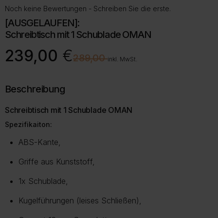
Noch keine Bewertungen - Schreiben Sie die erste.
[AUSGELAUFEN]:
Schreibtisch mit 1 Schublade OMAN
Ursprünglicher
Aktueller
239,00
€
€
289,00
Preis
Preis
inkl. MwSt.
war:
ist:
289,00 €
239,00 €.
Beschreibung
Schreibtisch mit 1 Schublade OMAN
Spezifikaiton:
ABS-Kante,
Griffe aus Kunststoff,
1x Schublade,
Kugelführungen (leises Schließen),