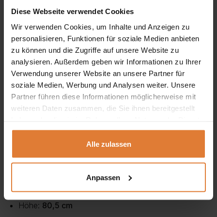
Vielseitig kombinierbar:
Dank der modernen
Diese Webseite verwendet Cookies
Farbvarianten
Weiß
oder
Eiche Artisan
lässt sich der
Wir verwenden Cookies, um Inhalte und Anzeigen zu
personalisieren, Funktionen für soziale Medien anbieten
Tisch harmonisch in verschiedene Raumkonzepte
zu können und die Zugriffe auf unsere Website zu
integrieren.
analysieren. Außerdem geben wir Informationen zu Ihrer
Verwendung unserer Website an unsere Partner für
Der
OMAN Schreibtisch mit 1 Schublade
ist die ideale
soziale Medien, Werbung und Analysen weiter. Unsere
Lösung für alle, die Wert auf ein modernes, aufgeräumtes
Partner führen diese Informationen möglicherweise mit
weiteren Daten zusammen, die Sie ihnen bereitgestellt
und funktionales Arbeitsumfeld legen. Er bietet
haben oder die sie im Rahmen Ihrer Nutzung der Dienste
ausreichend Platz zum Arbeiten, Schreiben oder Lernen
gesammelt haben.
und fügt sich stilvoll in jedes Interieur ein.
Alle zulassen
Abmessungen:
Anpassen
Breite:
120 cm
Höhe:
80,5 cm