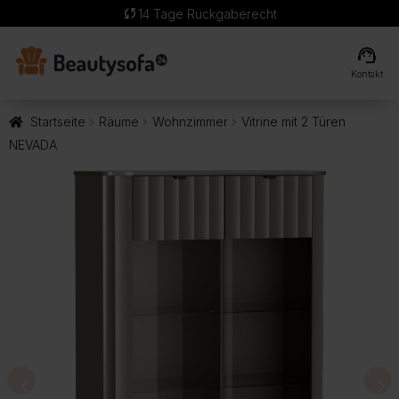
sync
14 Tage Rückgaberecht
support_agent
Kontakt
Startseite
Räume
Wohnzimmer
Vitrine mit 2 Türen
NEVADA