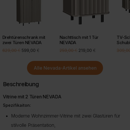
CO2-Emissionen
.
Bei einigen Lieferregionen, z. B. Inseln, kann eine kurze Prüfung
Mit einer bewussten Kaufentscheidung helfen Sie, Retouren zu
durch unseren Kundenservice erforderlich sein.
vermeiden und die Umwelt zu schonen.
Mehr Informationen zu Lieferung und Versand finden Sie auf
unserer Lieferungsseite.
Mehr über Rückgabe
Drehtürenschrank mit
Nachttisch mit 1 Tür
TV-Sch
zwei Türen NEVADA
NEVADA
Schub
Ursprünglicher
Aktueller
Ursprünglicher
Aktueller
629,00
€
599,00
€
259,00
€
219,00
€
309,0
Mehr zur Lieferung
Preis
Preis
Preis
Preis
war:
ist:
war:
ist:
Alle
Nevada-Artikel
ansehen
629,00 €
599,00 €.
259,00 €
219,00 €.
Beschreibung
Vitrine mit 2 Türen NEVADA
Spezifikaiton:
Moderne Wohnzimmer-Vitrine mit zwei Glastüren für
stilvolle Präsentation,