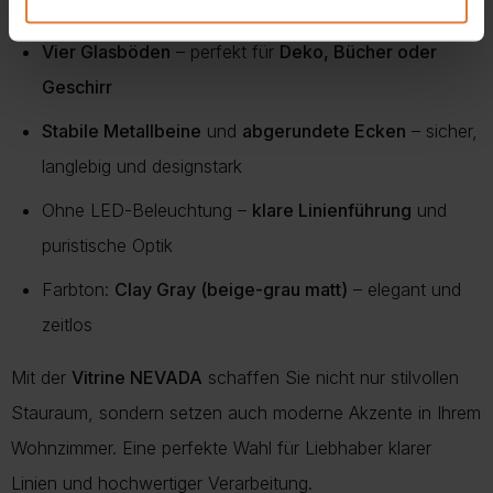
und modern
Vier Glasböden
– perfekt für
Deko, Bücher oder
Geschirr
Stabile Metallbeine
und
abgerundete Ecken
– sicher,
langlebig und designstark
Ohne LED-Beleuchtung –
klare Linienführung
und
puristische Optik
Farbton:
Clay Gray (beige-grau matt)
– elegant und
zeitlos
Mit der
Vitrine NEVADA
schaffen Sie nicht nur stilvollen
Stauraum, sondern setzen auch moderne Akzente in Ihrem
Wohnzimmer. Eine perfekte Wahl für Liebhaber klarer
Linien und hochwertiger Verarbeitung.