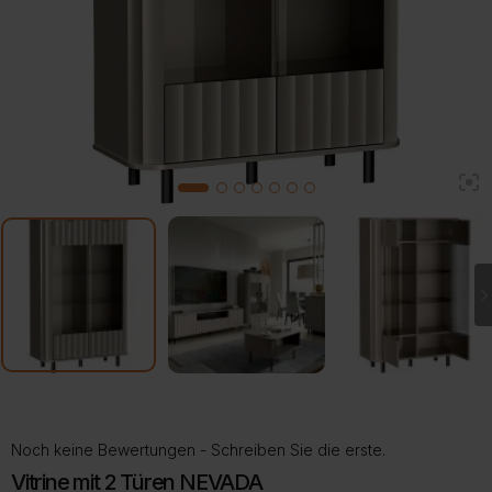
2
1
3
4
5
6
7
Noch keine Bewertungen - Schreiben Sie die erste.
Vitrine mit 2 Türen NEVADA