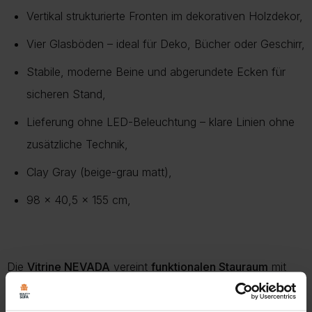
Vertikal strukturierte Fronten im dekorativen Holzdekor,
Vier Glasböden – ideal für Deko, Bücher oder Geschirr,
Stabile, moderne Beine und abgerundete Ecken für
sicheren Stand,
Lieferung ohne LED-Beleuchtung – klare Linien ohne
zusätzliche Technik,
Clay Gray (beige-grau matt),
98 x 40,5 x 155 cm,
Die
Vitrine NEVADA
vereint
funktionalen Stauraum
mit
einem klaren,
zeitgemäßen Design
. Mit ihren
zwei
Glastüren
bietet sie eine elegante Möglichkeit,