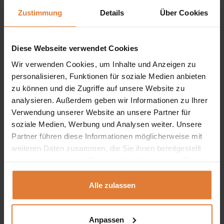
Zustimmung
Details
Über Cookies
Dekorationsobjekte,
Bücher
oder
edles Geschirr
stilvoll in
Szene zu setzen – ganz ohne aufdringliche Technik oder
Beleuchtung.
Diese Webseite verwendet Cookies
Wir verwenden Cookies, um Inhalte und Anzeigen zu
Die
Fronten mit vertikaler Struktur
im dekorativen
personalisieren, Funktionen für soziale Medien anbieten
Holzdekor
verleihen dem Möbelstück eine moderne,
zu können und die Zugriffe auf unsere Website zu
analysieren. Außerdem geben wir Informationen zu Ihrer
wohnliche Note. In Kombination mit der ruhigen
Verwendung unserer Website an unsere Partner für
Farbgebung in
Clay Gray (beige-grau matt)
entsteht ein
soziale Medien, Werbung und Analysen weiter. Unsere
harmonisches Gesamtbild, das sich leicht in verschiedene
Partner führen diese Informationen möglicherweise mit
weiteren Daten zusammen, die Sie ihnen bereitgestellt
Wohnstile integrieren lässt.
haben oder die sie im Rahmen Ihrer Nutzung der Dienste
gesammelt haben.
Moderne Vitrine
mit
zwei Glastüren
– ideal zur
Alle zulassen
stilvollen Präsentation
Vertikal strukturierte Fronten
aus MDF – dekorativ
Anpassen