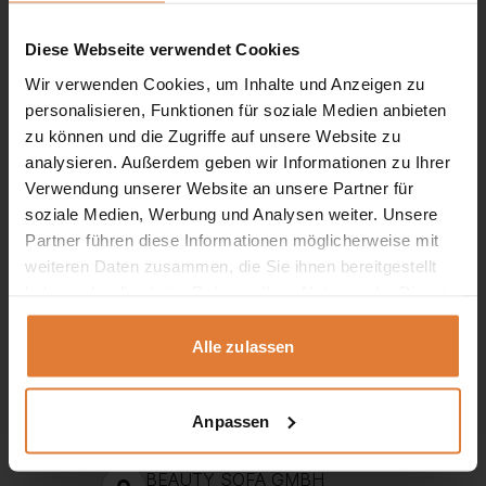
Varianten
auf.
Diese Webseite verwendet Cookies
Die
Optionen
Wir verwenden Cookies, um Inhalte und Anzeigen zu
können
personalisieren, Funktionen für soziale Medien anbieten
auf
der
zu können und die Zugriffe auf unsere Website zu
Produktseite
analysieren. Außerdem geben wir Informationen zu Ihrer
gewählt
Verwendung unserer Website an unsere Partner für
werden
soziale Medien, Werbung und Analysen weiter. Unsere
Partner führen diese Informationen möglicherweise mit
weiteren Daten zusammen, die Sie ihnen bereitgestellt
Service
haben oder die sie im Rahmen Ihrer Nutzung der Dienste
gesammelt haben.
+49 151 552 717 42
Alle zulassen
+49 151 702 252 81
+49 151 702 252 82
Anpassen
kontakt@beautysofa24.de
Mo-Fr. Von 8 - 16 Uhr
BEAUTY SOFA GMBH