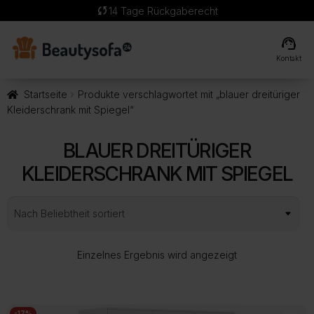
sync
14 Tage Rückgaberecht
support_agent
Kontakt
Startseite
Produkte verschlagwortet mit „blauer dreitüriger
Kleiderschrank mit Spiegel“
BLAUER DREITÜRIGER
KLEIDERSCHRANK MIT SPIEGEL
Einzelnes Ergebnis wird angezeigt
-17%