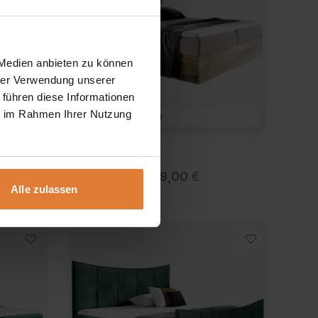
 Medien anbieten zu können
hrer Verwendung unserer
 führen diese Informationen
ie im Rahmen Ihrer Nutzung
Stoff
Bett WOOD4
spanne:
Preisspanne:
909,00
€
1009,00
€
–
Alle zulassen
00 €
909,00 €
bis
00 €
1009,00 €