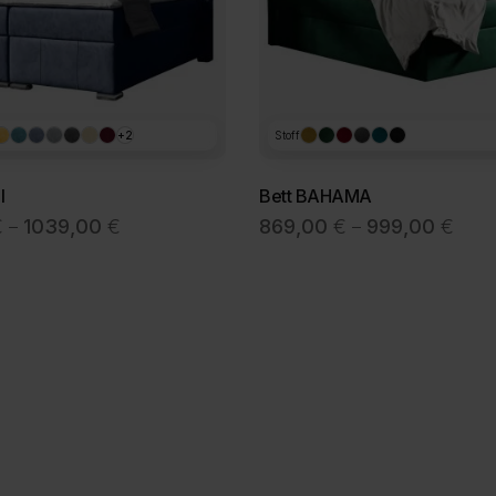
+2
Stoff
I
Bett BAHAMA
Preisspanne:
Preis
€
1039,00
€
869,00
€
999,00
€
–
–
969,00 €
869,
bis
bis
1039,00 €
999,