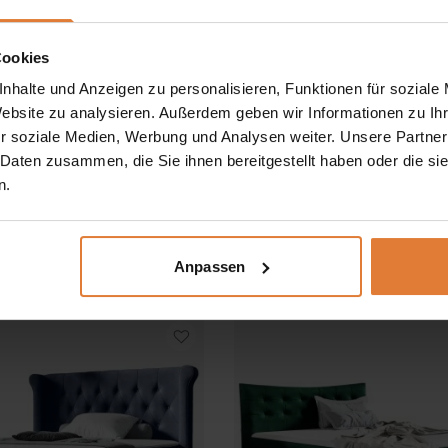
Cookies
nhalte und Anzeigen zu personalisieren, Funktionen für soziale
Website zu analysieren. Außerdem geben wir Informationen zu I
r soziale Medien, Werbung und Analysen weiter. Unsere Partner
 Daten zusammen, die Sie ihnen bereitgestellt haben oder die s
Stoff
n.
STER
Bett BERGO
Preisspanne:
Preis
€
1039,00
€
899,00
€
949,00
€
–
–
Anpassen
969,00 €
899,
bis
bis
1039,00 €
949,