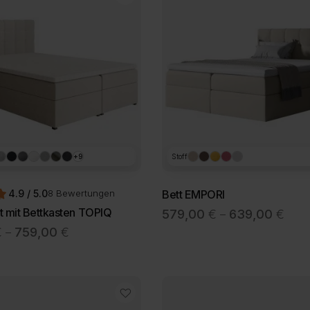
+9
Stoff
4.9 / 5.0
Bett EMPORI
8 Bewertungen
Prei
t mit Bettkasten TOPIQ
579,00
€
639,00
€
–
579,
Preisspanne:
€
759,00
€
–
bis
689,00 €
Dieses
639,
Produkt
bis
weist
759,00 €
mehrere
Varianten