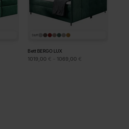
Stoff
Bett BERGO LUX
spanne:
Preisspanne:
1019,00
€
1069,00
€
–
00 €
1019,00 €
bis
00 €
1069,00 €