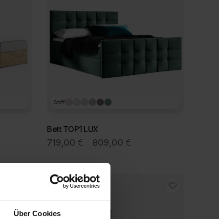
Stoff
Bett TOP1 LUX
sspanne:
Preisspanne:
719,00
€
809,00
€
–
00 €
719,00 €
bis
00 €
809,00 €
Über Cookies