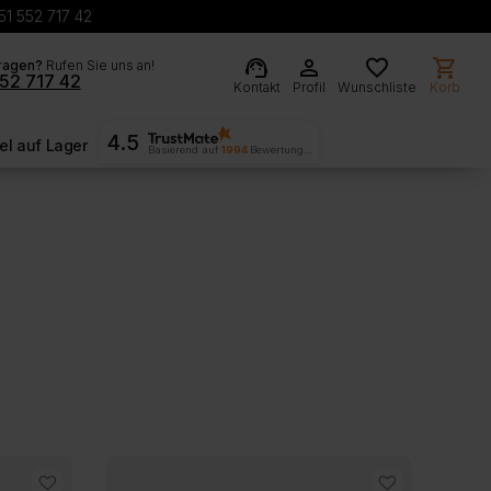
51 552 717 42
support_agent
person
favorite
shopping_cart
ragen?
Rufen Sie uns an!
52 717 42
Kontakt
Profil
Wunschliste
Korb
4.5
l auf Lager
Basierend auf
1994
Bewertungen