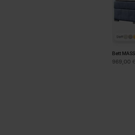
Stoff
Bett MASS
969,00