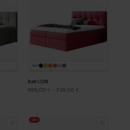
Stoff
Bett CORI
sspanne:
Preisspanne:
699,00
€
739,00
€
–
00 €
699,00 €
bis
00 €
739,00 €
-8%