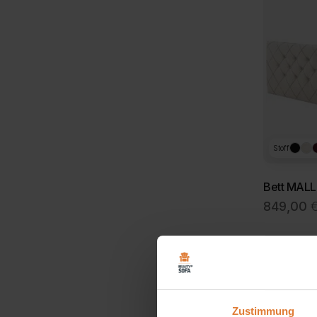
Stoff
Bett MAL
849,00
Zustimmung