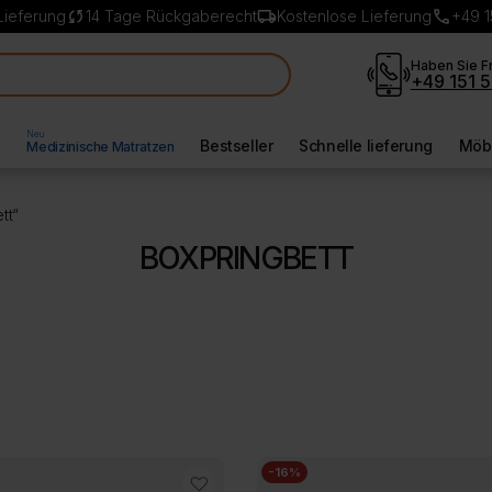
sync
local_shipping
call
Lieferung
14 Tage Rückgaberecht
Kostenlose Lieferung
+49 1
Haben Sie F
+49 151 5
Neu
l
Bestseller
Schnelle lieferung
Möbe
Medizinische Matratzen
tt“
BOXPRINGBETT
-16%