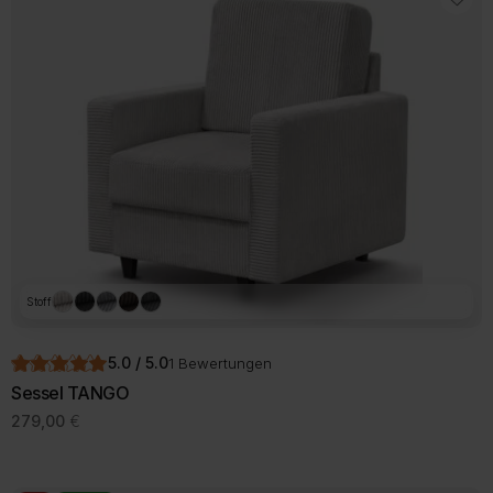
Varianten
auf.
Die
Optionen
können
auf
der
Produktseite
gewählt
werden
Stoff
5.0 / 5.0
1 Bewertungen
Sessel TANGO
279,00
€