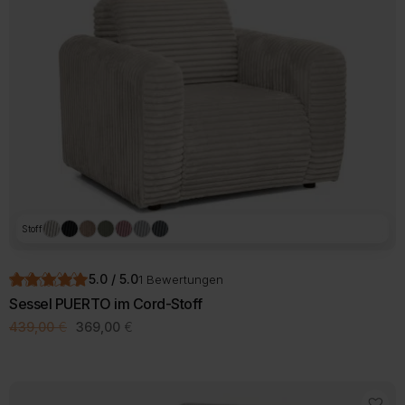
Stoff
5.0 / 5.0
1 Bewertungen
Sessel PUERTO im Cord-Stoff
Ursprünglicher
Aktueller
439,00
€
369,00
€
Preis
Preis
Dieses
war:
ist:
Produkt
439,00 €
369,00 €.
weist
mehrere