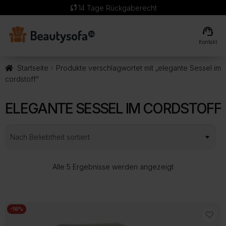
sync
14 Tage Rückgaberecht
support_agent
Kontakt
Startseite
Produkte verschlagwortet mit „elegante Sessel im
cordstoff“
ELEGANTE SESSEL IM CORDSTOFF
Nach
Alle 5 Ergebnisse werden angezeigt
Beliebtheit
sortiert
-16%