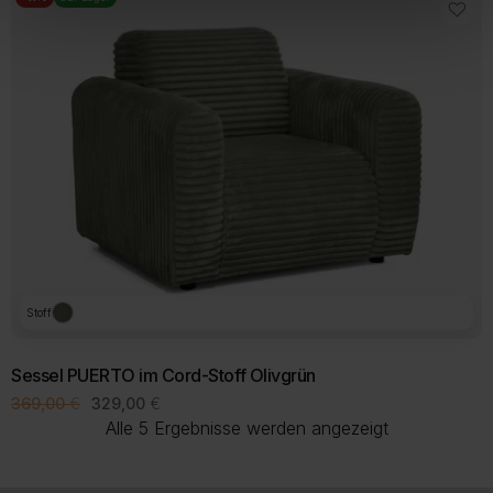
Stoff
Sessel PUERTO im Cord-Stoff Olivgrün
Ursprünglicher
Aktueller
369,00
€
329,00
€
Preis
Preis
Nach
Alle 5 Ergebnisse werden angezeigt
war:
ist:
Beliebtheit
369,00 €
329,00 €.
sortiert