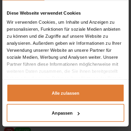
-11%
auf Lager
Diese Webseite verwendet Cookies
Wir verwenden Cookies, um Inhalte und Anzeigen zu
personalisieren, Funktionen für soziale Medien anbieten
zu können und die Zugriffe auf unsere Website zu
analysieren. Außerdem geben wir Informationen zu Ihrer
Verwendung unserer Website an unsere Partner für
soziale Medien, Werbung und Analysen weiter. Unsere
Partner führen diese Informationen möglicherweise mit
weiteren Daten zusammen, die Sie ihnen bereitgestellt
haben oder die sie im Rahmen Ihrer Nutzung der Dienste
gesammelt haben.
Stoff
Alle zulassen
Sessel PUERTO im Cord-Stoff Dunkelgrau
Ursprünglicher
Aktueller
369,00
€
329,00
€
Anpassen
Preis
Preis
war:
ist:
369,00 €
329,00 €.
-11%
auf Lager