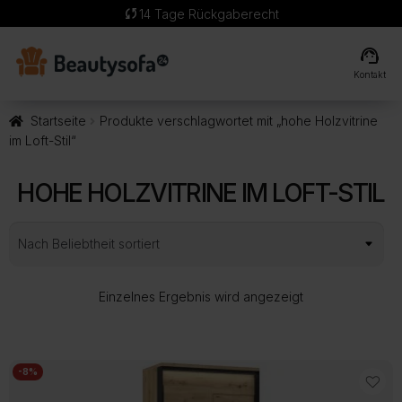
sync
14 Tage Rückgaberecht
support_agent
Kontakt
Startseite
Produkte verschlagwortet mit „hohe Holzvitrine
im Loft-Stil“
HOHE HOLZVITRINE IM LOFT-STIL
Einzelnes Ergebnis wird angezeigt
-8%