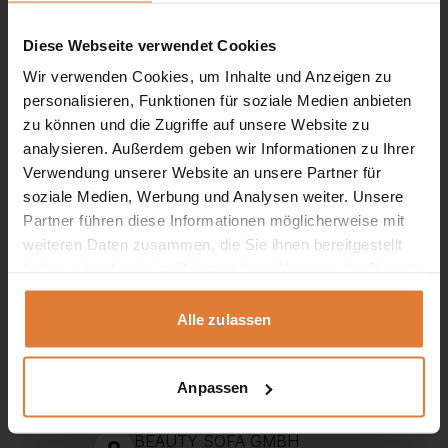
Diese Webseite verwendet Cookies
Wir verwenden Cookies, um Inhalte und Anzeigen zu
personalisieren, Funktionen für soziale Medien anbieten
zu können und die Zugriffe auf unsere Website zu
analysieren. Außerdem geben wir Informationen zu Ihrer
Verwendung unserer Website an unsere Partner für
soziale Medien, Werbung und Analysen weiter. Unsere
Partner führen diese Informationen möglicherweise mit
weiteren Daten zusammen, die Sie ihnen bereitgestellt
Service
haben oder die sie im Rahmen Ihrer Nutzung der Dienste
gesammelt haben.
+49 151 552 717 42
Alle zulassen
+49 151 702 252 81
+49 151 702 252 82
Anpassen
kontakt@beautysofa24.de
Mo-Fr. Von 8 - 16 Uhr
BEAUTY SOFA GMBH