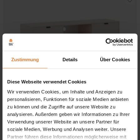
Zustimmung
Details
Über Cookies
Diese Webseite verwendet Cookies
Farbe
Wir verwenden Cookies, um Inhalte und Anzeigen zu
personalisieren, Funktionen für soziale Medien anbieten
TV-Schrank mit 2 Türen und 1 Schublade CORTINA
zu können und die Zugriffe auf unsere Website zu
Ursprünglicher
Aktueller
349,00
€
279,00
€
analysieren. Außerdem geben wir Informationen zu Ihrer
Preis
Preis
Verwendung unserer Website an unsere Partner für
war:
ist:
349,00 €
279,00 €.
soziale Medien, Werbung und Analysen weiter. Unsere
-15%
Partner führen diese Informationen möglicherweise mit