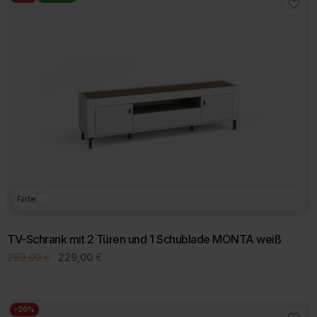
Varianten
auf.
Die
Optionen
können
auf
der
Produktseite
gewählt
werden
Farbe
TV-Schrank mit 2 Türen und 1 Schublade MONTA weiß
Ursprünglicher
Aktueller
259,00
€
229,00
€
Preis
Preis
war:
ist:
259,00 €
229,00 €.
-20%