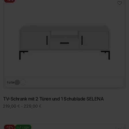
Farbe
TV-Schrank mit 2 Türen und 1 Schublade SELENA
Preisspanne:
219,00
€
229,00
€
–
219,00 €
Dieses
bis
Produkt
229,00 €
weist
mehrere
-12%
auf Lager